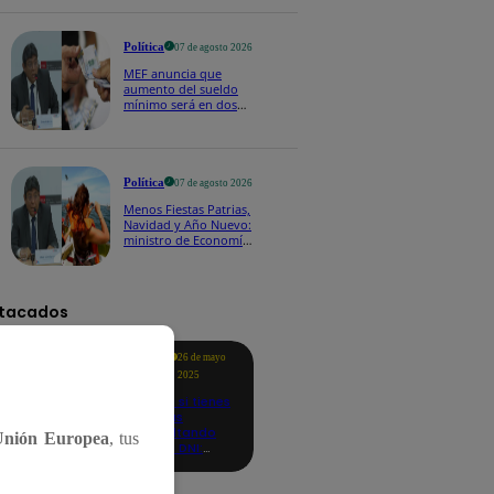
Política
07 de agosto 2026
MEF anuncia que
aumento del sueldo
mínimo será en dos
etapas: "El primero,
posiblemente, de S/
100 y el otro de S/ 70"
Política
07 de agosto 2026
Menos Fiestas Patrias,
Navidad y Año Nuevo:
ministro de Economía
anuncia que se
moverán los feriados
a los viernes
tacados
Te
26 de mayo
ayudo
2025
Revisa si tienes
deudas
consultando
Unión Europea
, tus
con tu DNI:
aquí los
detalles