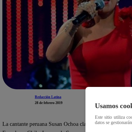
Redacción Latina
28 de febrero 2019
Usamos cook
Este sitio utiliza c
datos se gestionará
La cantante peruana Susan Ochoa clasificó a la gran final