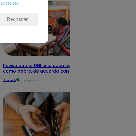
.
 privacidad
Rechazar
Revisa con tu DNI si tu casa califica
como pobre, de acuerdo con el Sisfoh
Te ayudo
25 de mayo 2026