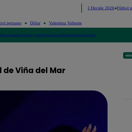
Lo último
Me Caigo de Risa
Perú Decide 2026
Fútbol p
bol peruano
Dólar
Valentina Valiente
lítica
Lima
Mundo
Te ayudo
Tendencias
Deportes
Espectáculos
Más
l de Viña del Mar