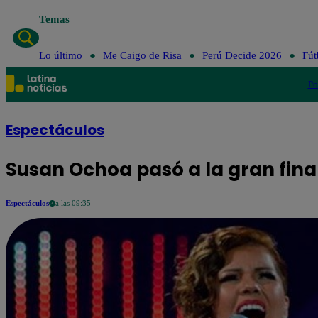
Temas
Lo último
Me Caigo de Risa
Perú Decide 2026
Fút
Po
Espectáculos
Susan Ochoa pasó a la gran fina
Espectáculos
a las 09:35