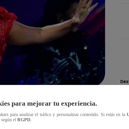
Des
Compartir
ies para mejorar tu experiencia.
ookies para analizar el tráfico y personalizar contenido. Si estás en la
n según el
RGPD
.
 de Viña del Mar 2019 junto a los representantes de