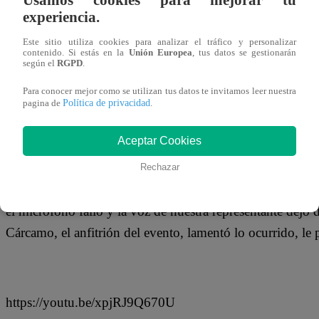
25 de febrero 2019
experiencia.
Este sitio utiliza cookies para analizar el tráfico y personalizar
La talentosa Susan Ochoa, que conquistara al público per
contenido. Si estás en la
Unión Europea
, tus datos se gestionarán
según el
RGPD
.
programa ‘Los Cuatro Finalistas’, representó a nuestro pa
Para conocer mejor como se utilizan tus datos te invitamos leer nuestra
Latinoamérica, Viña del Mar 2019. La chiclayana se presen
Política de privacidad
pagina de
.
el tema “Ya no más”, que habla acerca de la violencia cont
Aceptar Cookies
Rechazar
Muchos se asustaron cuando al inicio de su presentación 
el micrófono falló y la voz de nuestra representante dejó 
Cárcamo, el anfitrión del evento, lamentó lo ocurrido, le 
https://youtu.be/xpjRJ9Q670U