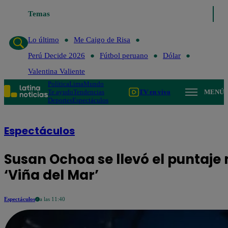
Temas
Lo último
Me Caigo de Ris
Lo último
Me Caigo de Risa
Perú Decide 2026
Fútbol peruano
Dólar
Valentina Valiente
Política
Lima
Mundo
Te ayudo
Tendencias
TV en vivo
MENÚ
Deportes
Espectáculos
Espectáculos
Susan Ochoa se llevó el puntaje 
‘Viña del Mar’
Espectáculos
a las 11:40