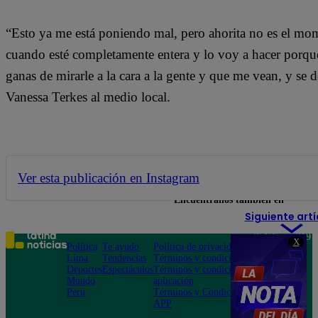
“Esto ya me está poniendo mal, pero ahorita no es el mo
cuando esté completamente entera y lo voy a hacer porqu
ganas de mirarle a la cara a la gente y que me vean, y se
Vanessa Terkes al medio local.
Ver esta publicación en Instagram
Encuéntranos también en
Siguiente artí
Teléfono: 219
X
Política
Te ayudo
Política de privacidad
1000
Lima
Tendencias
Términos y condiciones
Av. San
Deportes
Espectáculos
Términos y condiciones
Felipe 968
Mundo
aplicación
Jesús María
Perú
Términos y Condiciones
APP