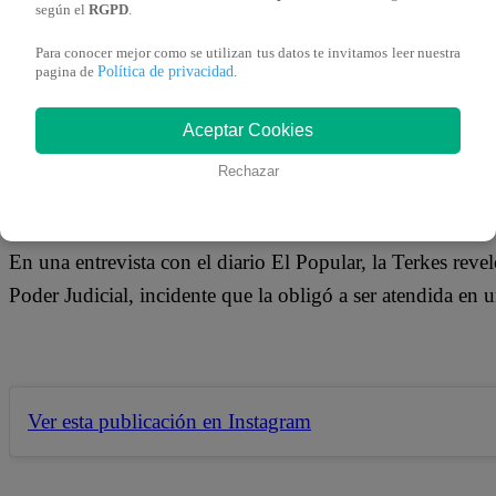
02 de junio 2019
según el
RGPD
.
Para conocer mejor como se utilizan tus datos te invitamos leer nuestra
Política de privacidad
pagina de
.
Vanessa Terkes está pasando por un duro momento desde q
familiar a manos de su esposo George Forsyth. La reconoc
Aceptar Cookies
visto afectado a raíz de los últimos acontecimientos.
Rechazar
En una entrevista con el diario El Popular, la Terkes revel
Poder Judicial, incidente que la obligó a ser atendida en un
Ver esta publicación en Instagram