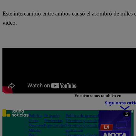
Este intercambio entre ambos causó el asombró de miles de
video.
Encuéntranos también en
Siguiente artí
Teléfono: 219
X
Política
Te ayudo
Política de privacidad
1000
Lima
Tendencias
Términos y condiciones
Av. San
Deportes
Espectáculos
Términos y condiciones
Felipe 968
Mundo
aplicación
Jesús María
Perú
Términos y Condiciones