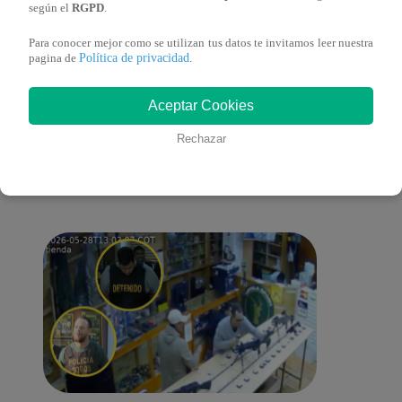
canta
según el
RGPD
.
Para conocer mejor como se utilizan tus datos te invitamos leer nuestra
Política de privacidad
pagina de
.
También te puede
Aceptar Cookies
Rechazar
interesar