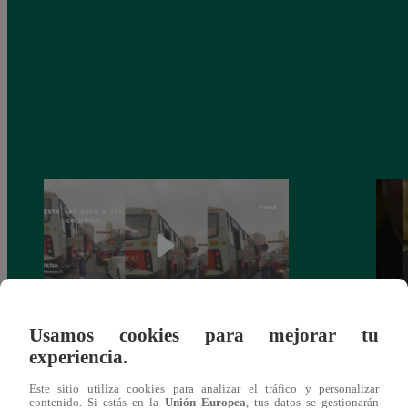
Usamos cookies para mejorar tu
“Esto le pasa a los cochinos”: Un joven
“Perm
experiencia.
peruano se indigna por pasajero que tira su
David
Este sitio utiliza cookies para analizar el tráfico y personalizar
basura por la ventana del bus
Intel
contenido. Si estás en la
Unión Europea
, tus datos se gestionarán