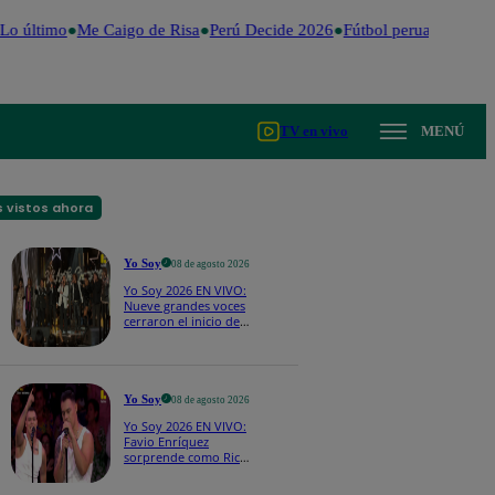
o último
Me Caigo de Risa
Perú Decide 2026
Fútbol peruano
Dólar
TV en vivo
MENÚ
 vistos ahora
Yo Soy
08 de agosto 2026
Yo Soy 2026 EN VIVO:
Nueve grandes voces
cerraron el inicio de
Yo Soy con “We Are
the Champions”
Yo Soy
08 de agosto 2026
Yo Soy 2026 EN VIVO:
Favio Enríquez
sorprende como Ricky
Martin y pone a bailar
a todos en pleno