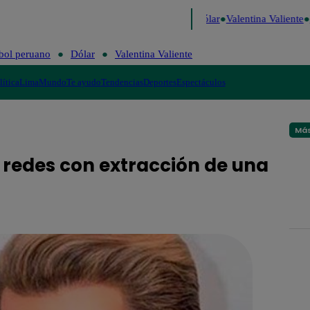
e Risa
Perú Decide 2026
Fútbol peruano
Dólar
Valentina Valiente
L
bol peruano
Dólar
Valentina Valiente
lítica
Lima
Mundo
Te ayudo
Tendencias
Deportes
Espectáculos
Más
redes con extracción de una