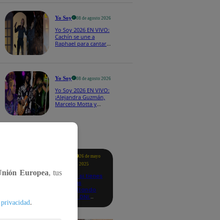
CASTING EN VIVO
Yo Soy
08 de agosto 2026
Yo Soy 2026 EN VIVO:
Cachín se une a
Raphael para cantar
una espectacular
versión de “Amor mío”
Yo Soy
08 de agosto 2026
Yo Soy 2026 EN VIVO:
¡Alejandra Guzmán,
Marcelo Motta y
Cerati dejan el rock y
se lanzan a la cumbia!
tacados
Te
26 de mayo
ayudo
2025
Unión Europea
, tus
Revisa si tienes
deudas
consultando
con tu DNI:
.
 privacidad
aquí los
detalles