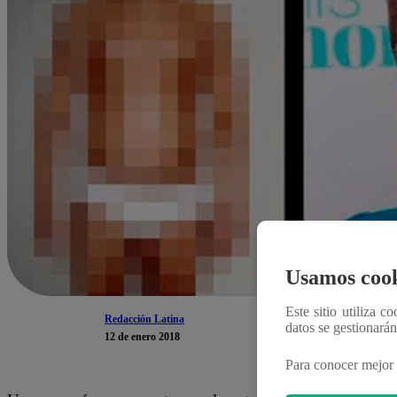
Usamos cook
Este sitio utiliza c
Redacción Latina
datos se gestionará
12 de enero 2018
Para conocer mejor 