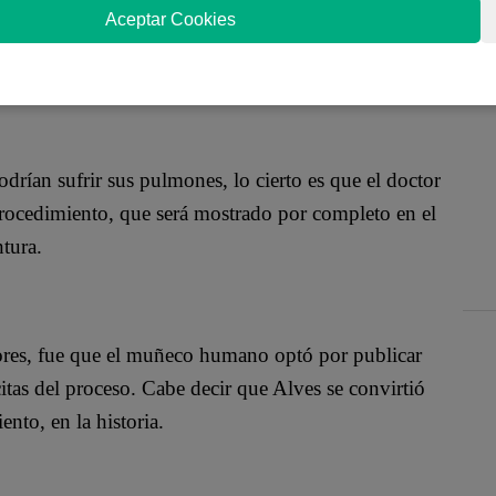
ego de someterse a una nueva y complicada cirugía.
Aceptar Cookies
 tiempo anunció que se sometería a su cirugía
odrían sufrir sus pulmones, lo cierto es que el doctor
procedimiento, que será mostrado por completo en el
ntura.
ores, fue que el muñeco humano optó por publicar
itas del proceso. Cabe decir que Alves se convirtió
nto, en la historia.