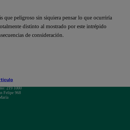
 que peligroso sin siquiera pensar lo que ocurriría
otalmente distinto al mostrado por este intrépido
onsecuencias de consideración.
rtículo
ono: 219 1000
n Felipe 968
María