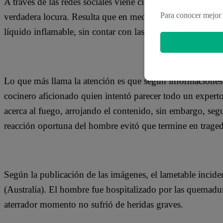
A través de las redes sociales viene circulando un video
Para conocer mejor 
verdadera locura. Resulta que en medio de una parrilla, e
líquido inflamable, sin contar con las nefastas consecuenc
Lo que más llama la atención es que según informaciones r
cocinero aficionado quien intentó parecer todo un expert
acerca al fuego, arrojando el contenido, sin embargo, se
reacción oportuna del hombre evitó que termine en traged
Según la publicación de las imágenes, el lametable incide
(Australia). El hombre fue hospitalizado por las quemadur
aterrador momento no sufrió de heridas graves.