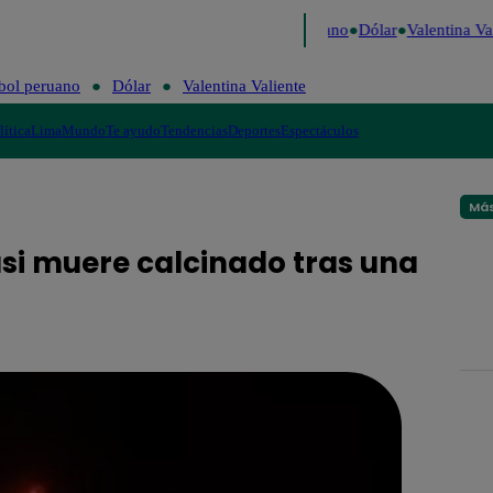
Caigo de Risa
Perú Decide 2026
Fútbol peruano
Dólar
Valentina Val
bol peruano
Dólar
Valentina Valiente
lítica
Lima
Mundo
Te ayudo
Tendencias
Deportes
Espectáculos
Más
si muere calcinado tras una