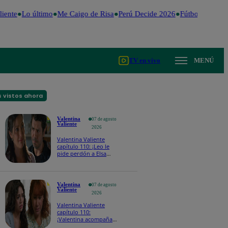
iente
Lo último
Me Caigo de Risa
Perú Decide 2026
Fútbol peruano
TV en vivo
MENÚ
 vistos ahora
Valentina
07 de agosto
Valiente
2026
Valentina Valiente
capítulo 110: ¡Leo le
pide perdón a Elsa
por haberla dejado
sola durante tantos
años!
Valentina
07 de agosto
Valiente
2026
Valentina Valiente
capítulo 110:
¡Valentina acompaña a
Rita en medio de su