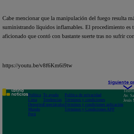
Cabe mencionar que la manipulación del fuego resulta más
suministrando líquidos inflamables. El procedimiento es t
aficionado que contó con bastante suerte tras no sufrir c
https://youtu.be/v8f6Km6i9tw
Siguiente a
Teléf
Política
Te ayudo
Política de privacidad
Av. Sa
Lima
Tendencias
Términos y condiciones
Jesús 
Deportes
Espectáculos
Términos y condiciones aplicación
Mundo
Términos y Condiciones APP
Perú