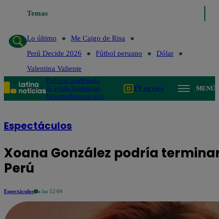
Lo último
Temas
Me Caigo de Risa
Perú Decide 2026
Fútbol peruano
Dólar
Lo último
Me Caigo de Risa
Perú Decide 2026
Fútbol peruano
Dólar
Valentina Valiente
Política
Lima
Mundo
Te ayudo
Tendencias
TV en vivo
MENÚ
Deportes
Espectáculos
Espectáculos
Xoana González podría terminar 
Perú
Espectáculos
a las 12:04