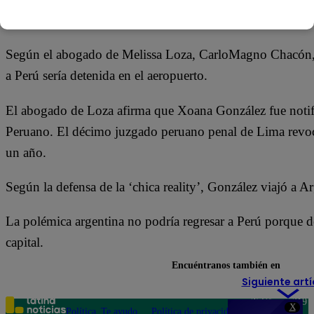
15 de enero 2018
Según el abogado de Melissa Loza, CarloMagno Chacón, 
a Perú sería detenida en el aeropuerto.
El abogado de Loza afirma que Xoana González fue notific
Peruano. El décimo juzgado peruano penal de Lima revocó
un año.
Según la defensa de la ‘chica reality’, González viajó a Ar
La polémica argentina no podría regresar a Perú porque de 
capital.
Encuéntranos también en
Siguiente artí
Teléfono: 219
X
Política
Te ayudo
Política de privacidad
1000