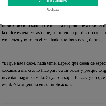
Aceptar Cookies
20 de septiembre 2019
Rechazar
Luego de todos los rumores que se generaron en torno a
modelo decidió salir al frente para responderle a todo el 
la dulce espera. Es asó que, en un video publicado en su 
embarazo y muestra el resultado a todos sus seguidores, e
“El que nada debe, nada teme. Espero que dejen de especul
cercanas a mí, esto lo hice para cerrar bocas y porque ten
inventar, hagan su vida. Si ya son súper felices, ¿con qué
escribió la argentina en su publicación.