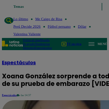
Temas
Lo último
Me Caigo de Risa
Perú D
Lo último
Me Caigo de Risa
Perú Decide 2026
Fútbol peruano
Dólar
Valentina Valiente
Política
Lima
Mundo
Te ayudo
Tendencias
TV en vivo
MENÚ
Deportes
Espectáculos
Espectáculos
Xoana González sorprende a tod
de su prueba de embarazo [VID
Espectáculos
a las 14:37