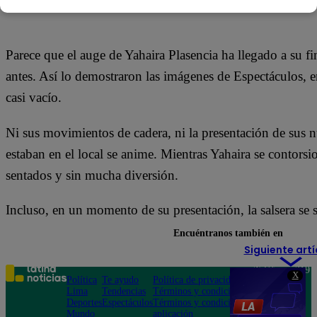
16 de febrero 2018
Parece que el auge de Yahaira Plasencia ha llegado a su fi
antes. Así lo demostraron las imágenes de Espectáculos, en
casi vacío.
Ni sus movimientos de cadera, ni la presentación de sus 
estaban en el local se anime. Mientras Yahaira se contorsi
sentados y sin mucha diversión.
Incluso, en un momento de su presentación, la salsera se se
Encuéntranos también en
Siguiente artí
Teléfono: 219
X
Política
Te ayudo
Política de privacidad
1000
Lima
Tendencias
Términos y condiciones
Av. San
Deportes
Espectáculos
Términos y condiciones
Felipe 968
Mundo
aplicación
Jesús María