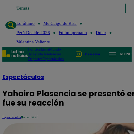
Lo último
Temas
Me Caigo de Risa
Perú Decide 2026
Fútbol perua
Lo último
Me Caigo de Risa
Perú Decide 2026
Fútbol peruano
Dólar
Valentina Valiente
Política
Lima
Mundo
Te ayudo
Tendencias
TV en vivo
MENÚ
Deportes
Espectáculos
Espectáculos
Yahaira Plasencia se presentó e
fue su reacción
Espectáculos
a las 14:25