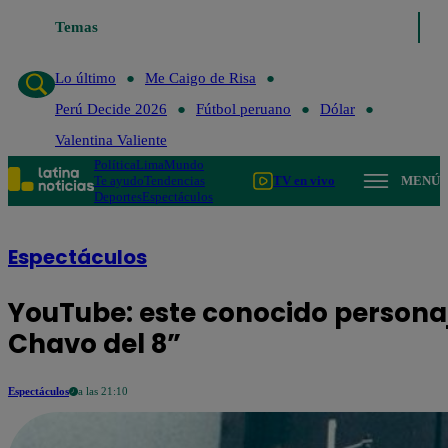
Lo último
Temas
Me Caigo de Risa
Perú Decide 2026
Fútbol peruan
Lo último
Me Caigo de Risa
Perú Decide 2026
Fútbol peruano
Dólar
Valentina Valiente
Política
Lima
Mundo
Te ayudo
Tendencias
TV en vivo
MENÚ
Deportes
Espectáculos
Espectáculos
YouTube: este conocido personaj
Chavo del 8”
Espectáculos
a las 21:10