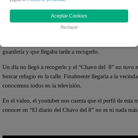
18 de febrero 2018
Aceptar Cookies
Innumerables versiones surgieron respecto a la familia 
Rechazar
Don Ramón sería su padre o el mismo Jaimito, el cartero, 
lado de su madre?, según este video el propio chico del b
guardería y que llegaba tarde a recogerlo.
Un día no llegó a recogerlo y el “Chavo del 8” no tuvo m
buscar refugio en la calle. Finalmente llegaría a la vecin
conocemos todos en la televisión.
En el video, el youtuber nos cuenta que el perfil de esta 
conocer en “El diario del Chavo del 8” no es ni nada más