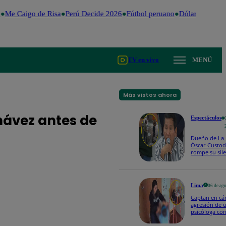
e Caigo de Risa
Perú Decide 2026
Fútbol peruano
Dólar
Valentina 
TV en vivo
MENÚ
Más vistos ahora
hávez antes de
Espectáculos
Dueño de La B
Óscar Custod
rompe su sile
denuncia de 
Naldy Saldañ
Lima
06 de ag
Captan en cá
agresión de 
psicóloga co
niño con aut
madre denun