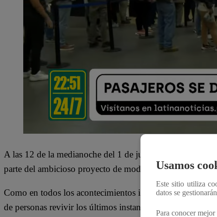
A las 12 de la medianoche del 1 de junio, oficialmente 
Usamos cook
parte del ambicioso proyecto de modernización que busc
Este sitio utiliza c
Como en todos los acontecimientos importantes,
Latina 
datos se gestionará
de personas revivir los últimos instantes de este espacio 
Para conocer mejor 