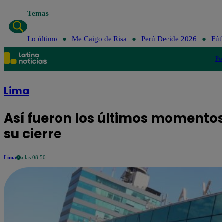
Temas
Lo último
Me Caigo de Risa
Pe
Lo último
Me Caigo de Risa
Perú Decide 2026
Fút
Po
Lima
Así fueron los últimos momento
su cierre
Lima
a las 08:50