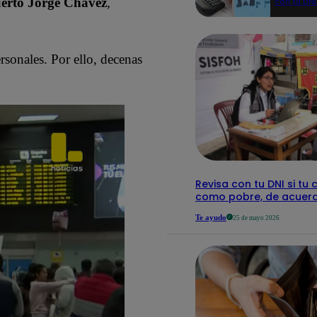
uerto Jorge Chávez
,
con tu DNI
aquí los
detalles
ersonales. Por ello, decenas
Revisa con tu DNI si tu 
como pobre, de acuerd
Te ayudo
25 de mayo 2026