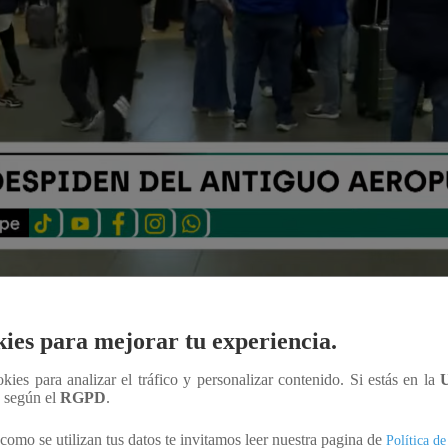
comenzó una nueva era con la puesta en marcha el
moderno 
ies para mejorar tu experiencia.
a posicionar a Lima como un hub aéreo líder en
Sudaméri
ookies para analizar el tráfico y personalizar contenido. Si estás en la
Noticias
transmitió en vio la última jornada del antiguo te
n según el
RGPD
.
que marcó generaciones.
como se utilizan tus datos te invitamos leer nuestra pagina de
Política de