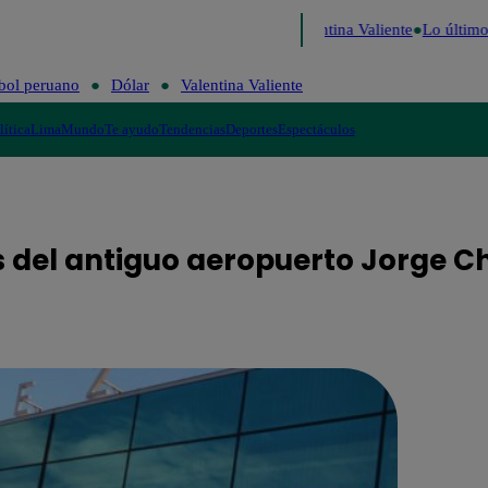
rú Decide 2026
Fútbol peruano
Dólar
Valentina Valiente
Lo último
M
bol peruano
Dólar
Valentina Valiente
lítica
Lima
Mundo
Te ayudo
Tendencias
Deportes
Espectáculos
s del antiguo aeropuerto Jorge C