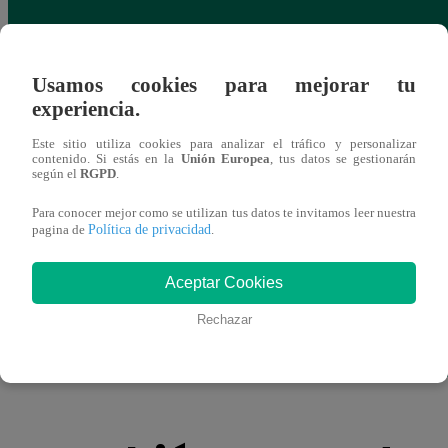
Usamos cookies para mejorar tu
experiencia.
Este sitio utiliza cookies para analizar el tráfico y personalizar
contenido. Si estás en la
Unión Europea
, tus datos se gestionarán
según el
RGPD
.
Para conocer mejor como se utilizan tus datos te invitamos leer nuestra
Política de privacidad
pagina de
.
Aceptar Cookies
Organización Meteorológica Mundial
Un “S
advierte que el fenómeno El Niño
el m
Rechazar
ocasionaría eventos climáticos extremos
veloc