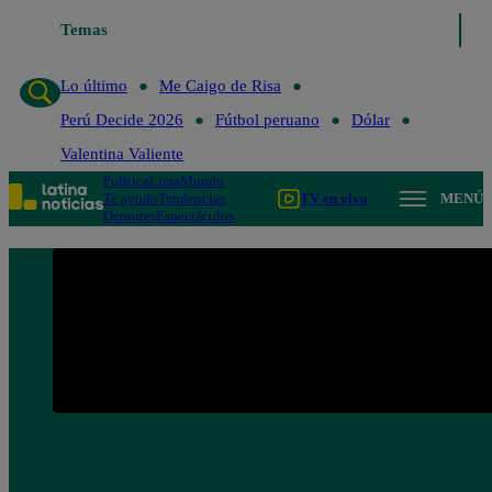
Temas
Lo último
Me Caigo de R
Lo último
Me Caigo de Risa
Perú Decide 2026
Fútbol peruano
Dólar
Valentina Valiente
Política
Lima
Mundo
Te ayudo
Tendencias
TV en vivo
MENÚ
Deportes
Espectáculos