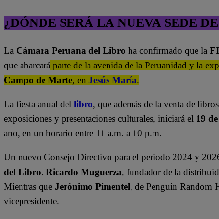
¿DÓNDE SERÁ LA NUEVA SEDE DE 
La
Cámara Peruana del Libro
ha confirmado que la
F
que abarcará
parte de la avenida de la Peruanidad y la exp
Campo de Marte
, en
Jesús María
.
La fiesta anual del
libro
, que además de la venta de libro
exposiciones y presentaciones culturales, iniciará el
19 de
año, en un horario entre 11 a.m. a 10 p.m.
Un nuevo Consejo Directivo para el periodo 2024 y 2026
del Libro
.
Ricardo Muguerza
, fundador de la distribui
Mientras que
Jerónimo Pimentel
, de Penguin Random Ho
vicepresidente.