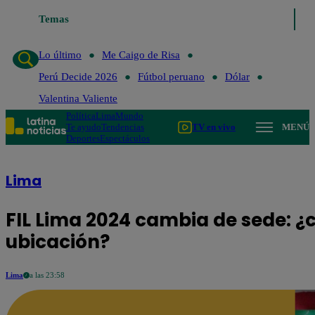
Temas
Lo último
Me Caigo de Risa
Perú Decide 2026
Fútbo
Lo último
Me Caigo de Risa
Perú Decide 2026
Fútbol peruano
Dólar
Valentina Valiente
Política
Lima
Mundo
Te ayudo
Tendencias
TV en vivo
MENÚ
Deportes
Espectáculos
Lima
FIL Lima 2024 cambia de sede: ¿
ubicación?
Lima
a las 23:58