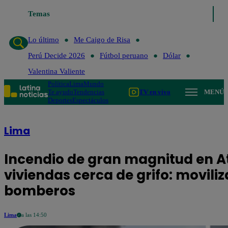
Temas
Lo último
Me Caigo de Risa
Pe
Lo último
Me Caigo de Risa
Perú Decide 2026
Fútbol peruano
Dólar
Valentina Valiente
Política
Lima
Mundo
Te ayudo
Tendencias
TV en vivo
MENÚ
Deportes
Espectáculos
Lima
Incendio de gran magnitud en A
viviendas cerca de grifo: movili
bomberos
Lima
a las 14:50