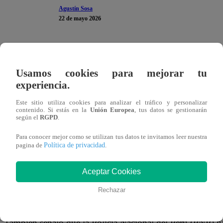
Agustín Sosa
22 de mayo 2026
Cerca del mediodía de este viernes 22 de mayo, un incen
la calle San Carlos del distrito de Ate, a la altura de la ave
Usamos cookies para mejorar tu
una fábrica de la zona
y está afectando varios hogares c
experiencia.
autos.
Este sitio utiliza cookies para analizar el tráfico y personalizar
contenido. Si estás en la
Unión Europea
, tus datos se gestionarán
según el
RGPD
.
El
Cuerpo General de Bomberos Voluntarios del Perú
incendio se habría producido en un depósito de frazadas ce
Para conocer mejor como se utilizan tus datos te invitamos leer nuestra
Política de privacidad
pagina de
.
a otro negocio de productos químicos. Actualmente, el sin
encuentra controlado y perimetrado.
Aceptar Cookies
Rechazar
Debido a la gravedad del asunto, el
Ministerio del Inter
efectivos
y, hasta el momento, 15 unidades para atender e
También señaló que la Policía Nacional del Perú (PNP) ha