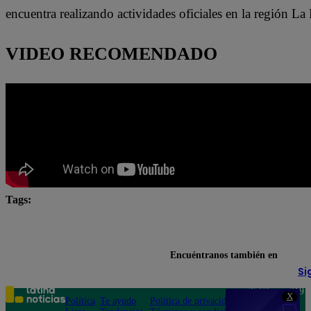
encuentra realizando actividades oficiales en la región La 
VIDEO RECOMENDADO
Tags:
agenda presidencial
despacho presidencial
José 
Poder Ejecutivo
política
Encuéntranos también en
Si
Teléfono: 219
X
Política
Te ayudo
Política de privacidad
1000