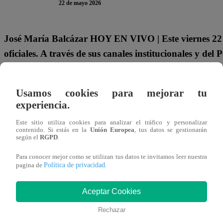
22 de mayo 2026
José María Balcázar HOY EN VIVO | Este viernes 22 d
oficiales. A través de sus canales institucionales y del
jefe de Estado.
En Latina Noticias te contamos cómo f
Te puede interesar
Usamos cookies para mejorar tu
experiencia.
Política
Este sitio utiliza cookies para analizar el tráfico y personalizar
22/05/2026
contenido. Si estás en la
Unión Europea
, tus datos se gestionarán
14:19
según el
RGPD
.
Elecciones 2026:
ONPE reubica
mesas de
Para conocer mejor como se utilizan tus datos te invitamos leer nuestra
sufragio en Lima
Política de privacidad
pagina de
.
Aceptar Cookies
ACTIVIDADES DEL PRESIDENTE J
Rechazar
MAYO