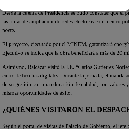
Desde la cuenta de Presidencia se pudo constatar que el pr
las obras de ampliación de redes eléctricas en el centro 
poste.
El proyecto, ejecutado por el MINEM, garantizará energía
Ejecutivo se indica que la
obra beneficiará a más de 20 mi
Asimismo, Balcázar visitó la I.E. “Carlos Gutiérrez Norie
cierre de brechas digitales. Durante la jornada, el mandat
de su gestión por una educación de calidad, con valores y 
mismas oportunidades de éxito.
¿QUIÉNES VISITARON EL DESPAC
Según el portal de visitas de Palacio de Gobierno, el jefe 