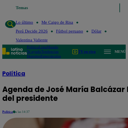
Temas
Lo último
Me Caigo
Lo último
Me Caigo de Risa
Perú Decide 2026
Fútbol peruano
Dólar
Valentina Valiente
Política
Lima
Mundo
Te ayudo
Tendencias
TV en vivo
MENÚ
Deportes
Espectáculos
Política
Agenda de José María Balcázar H
del presidente
Política
a las 14:37