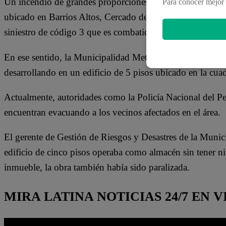
Un incendio de grandes proporciones se ha generado en u
Para conocer mejor 
ubicado en Barrios Altos, Cercado de Lima. Según señalan 
siniestro de código 3 que es combatido con 15 unidades
En ese sentido, la Municipalidad Metropolitana de Lima 
desarrollando en un edificio de 5 pisos ubicado en la cu
Actualmente, autoridades como la Policía Nacional del Pe
encuentran evacuando a los vecinos afectados en el área.
El gerente de Gestión de Riesgos y Desastres de la Muni
edificio de cinco pisos operaba como almacén sin tener ni
inmueble, la obra también había sido paralizada.
MIRA LATINA NOTICIAS 24/7 EN V