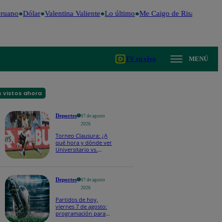
ruano
Dólar
Valentina Valiente
Lo último
Me Caigo de Risa
Perú De
TV en vivo
MENÚ
 vistos ahora
Deportes
07 de agosto
2026
Torneo Clausura: ¿A
qué hora y dónde ver
Universitario vs.
Sporting Cristal por la
fecha 4?
Deportes
07 de agosto
2026
Partidos de hoy,
viernes 7 de agosto:
programación para
ver fútbol EN VIVO