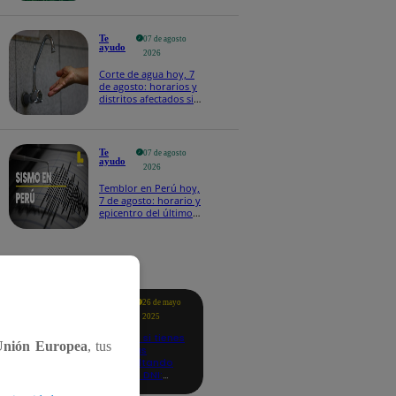
Te
07 de agosto
ayudo
2026
Corte de agua hoy, 7
de agosto: horarios y
distritos afectados sin
el servicio de Sedapal
Te
07 de agosto
ayudo
2026
Temblor en Perú hoy,
7 de agosto: horario y
epicentro del último
sismo, según IGP
tacados
Te
26 de mayo
ayudo
2025
Revisa si tienes
Unión Europea
, tus
deudas
consultando
con tu DNI:
aquí los