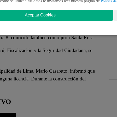
no de los depósitos del jirón Miro Quesada,
como se utilizan tus datos te invitamos leer nuestra pagina de
Política de
los informes preliminares, se trataría de un
Aceptar Cookies
 de bomberos.
(MML) señala que el incendio se viene
adra 8, conocido también como jirón Santa Rosa.
rú, Fiscalización y la Seguridad Ciudadana, se
cipalidad de Lima, Mario Casaretto, informó que
nguna licencia. Durante la construcción del
IVO