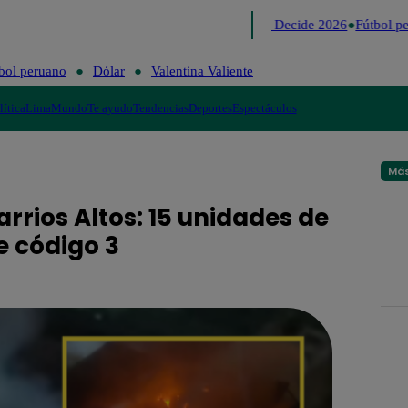
Lo último
Me Caigo de Risa
Perú Decide 2026
Fútbol pe
bol peruano
Dólar
Valentina Valiente
lítica
Lima
Mundo
Te ayudo
Tendencias
Deportes
Espectáculos
Más
rrios Altos: 15 unidades de
 código 3