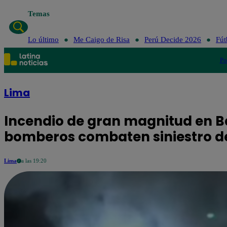
Temas
Lo último
Me Caigo de Risa
Perú Decide 2026
Fút
Po
Lima
Incendio de gran magnitud en Ba
bomberos combaten siniestro de
Lima
a las 19:20