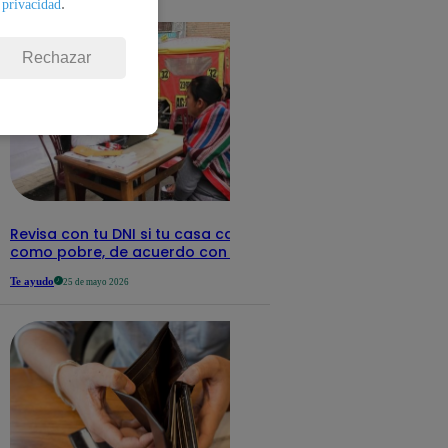
.
detalles
 privacidad
Rechazar
Revisa con tu DNI si tu casa califica
como pobre, de acuerdo con el Sisfoh
Te ayudo
25 de mayo 2026