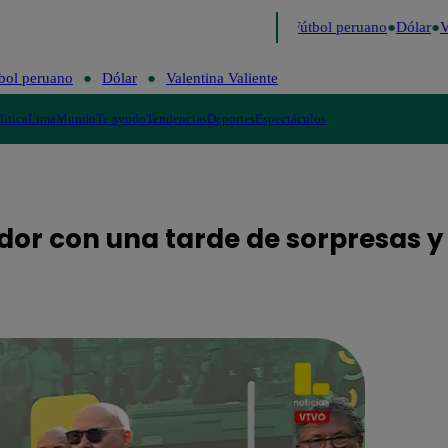
último
Me Caigo de Risa
Perú Decide 2026
Fútbol peruano
Dólar
Va
bol peruano
Dólar
Valentina Valiente
lítica
Lima
Mundo
Te ayudo
Tendencias
Deportes
Espectáculos
ador con una tarde de sorpresas y