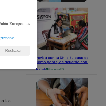
Una fecha
detalles
an familia.
 acompañada
Unión Europea
, tus
.
 privacidad
Rechazar
Revisa con tu DNI si tu casa califica
como pobre, de acuerdo con el Sisfoh
Te ayudo
25 de mayo 2026
on los