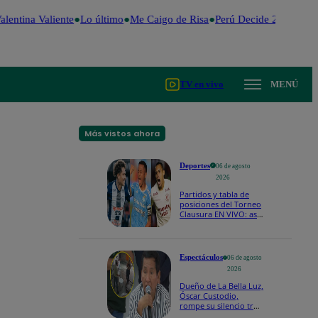
lentina Valiente
Lo último
Me Caigo de Risa
Perú Decide 2026
Fútb
TV en vivo
MENÚ
Más vistos ahora
Deportes
06 de agosto
2026
Partidos y tabla de
posiciones del Torneo
Clausura EN VIVO: así
van los equipos en la
fecha 4
Espectáculos
06 de agosto
2026
Dueño de La Bella Luz,
Óscar Custodio,
rompe su silencio tras
denuncia de acoso de