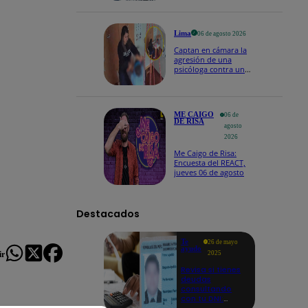
Naldy Saldaña
Lima
06 de agosto 2026
Captan en cámara la
agresión de una
psicóloga contra un
niño con autismo:
madre denuncia
maltratos contínuos
ME CAIGO
06 de
DE RISA
agosto
2026
Me Caigo de Risa:
Encuesta del REACT,
jueves 06 de agosto
Destacados
Te
26 de mayo
ayudo
ir
2025
Revisa si tienes
deudas
consultando
con tu DNI:
aquí los