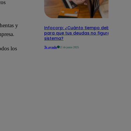
cos
chentas y
Infocorp: ¿Cuánto tiempo debe pasar
para que tus deudas no figuren en su
mpresa.
sistema?
Te ayudo
odos los
11 de junio 2025