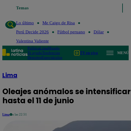
Temas
Lo último
Me Caigo de Risa
Lo último
Me Caigo de Risa
Perú Decide 2026
Fútbol peruano
Dólar
Valentina Valiente
Política
Lima
Mundo
Te ayudo
Tendencias
TV en vivo
MENÚ
Deportes
Espectáculos
Lima
Oleajes anómalos se intensifica
hasta el 11 de junio
Lima
a las 22:51