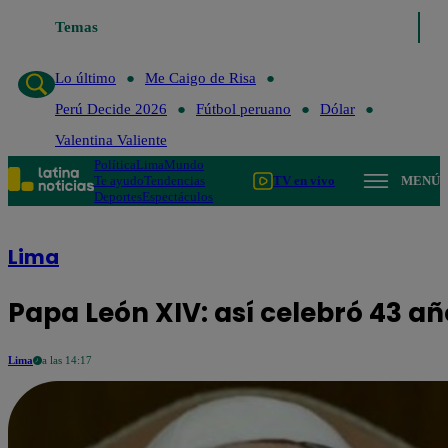
Temas
Lo último
Me Caigo de Ris
Lo último
Me Caigo de Risa
Perú Decide 2026
Fútbol peruano
Dólar
Valentina Valiente
Política
Lima
Mundo
Te ayudo
Tendencias
TV en vivo
MENÚ
Deportes
Espectáculos
Lima
Papa León XIV: así celebró 43 a
Lima
a las 14:17