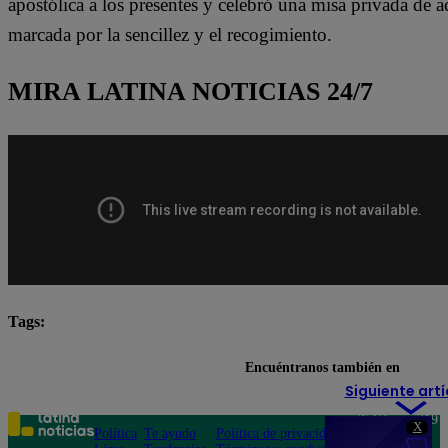
apostólica a los presentes y celebró una misa privada de a
marcada por la sencillez y el recogimiento.
MIRA LATINA NOTICIAS 24/7
Tags:
Iglesia Católica
Lo último
papa León XIV
Encuéntranos también en
Siguiente artí
Teléfono: 219
X
Política
Te ayudo
Política de privacidad
1000