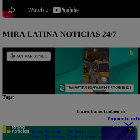
MIRA LATINA NOTICIAS 24/7
Tags:
agresión
Ministerio Público
Encuéntranos también en
Siguiente artí
Teléfono: 219
X
Política
Te ayudo
Política de privacidad
1000
Lima
Tendencias
Términos y condiciones
Av. San