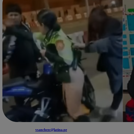
vsanchezc@latina.pe