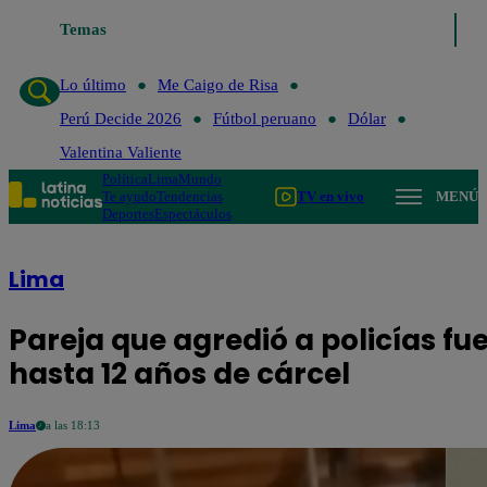
Temas
Lo último
Me Caigo de Risa
Perú Decide
Lo último
Me Caigo de Risa
Perú Decide 2026
Fútbol peruano
Dólar
Valentina Valiente
Política
Lima
Mundo
Te ayudo
Tendencias
TV en vivo
MENÚ
Deportes
Espectáculos
Lima
Pareja que agredió a policías fu
hasta 12 años de cárcel
Lima
a las 18:13