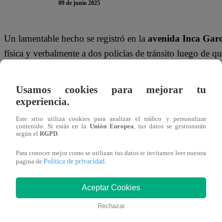
09 de junio 2025
Un lamentable hecho se registró en la
avenida Inca Garc
física y verbalmente a dos policías de tránsito luego de qu
exclusiva del
Corredor Azul
en el
Centro de Lima
.
Usamos cookies para mejorar tu
La pareja conformada por
Fernanda Pantoja
de 21 año
experiencia.
agredieron a dos policías de tránsito, pues el hombre golp
Este sitio utiliza cookies para analizar el tráfico y personalizar
mujer jaló del cabello a la misma oficial. El hecho fue re
contenido. Si estás en la
Unión Europea
, tus datos se gestionarán
según el
RGPD
.
hicieron viral en redes sociales.
Para conocer mejor como se utilizan tus datos te invitamos leer nuestra
Política de privacidad
pagina de
.
Aceptar Cookies
Rechazar