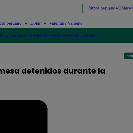
último
Me Caigo de Risa
Perú Decide 2026
Fútbol peruano
Dólar
V
bol peruano
Dólar
Valentina Valiente
lítica
Lima
Mundo
Te ayudo
Tendencias
Deportes
Espectáculos
Más
 mesa detenidos durante la