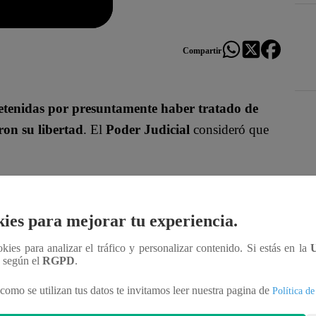
Compartir
detenidas por presuntamente haber tratado de
ron su libertad
. El
Poder Judicial
consideró que
ancia de Lima Norte, en San Martín de Porres,
Des
do sustentar el rol de Tomás Alegre Díaz, Joseph
ies para mejorar tu experiencia.
 de la mesa 061020 del colegio Enrique Milla
derecho de sufragio
. La magistrada sugirió a la
ookies para analizar el tráfico y personalizar contenido. Si estás en la
n según el
RGPD
.
como se utilizan tus datos te invitamos leer nuestra pagina de
Política de
o mayor de 81 años que asistió a otra mesa de