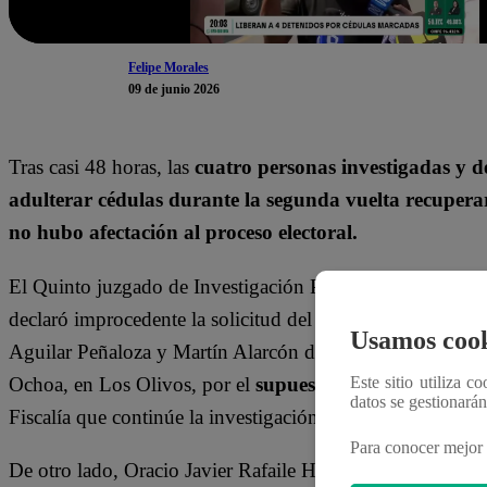
Felipe Morales
09 de junio 2026
Tras casi 48 horas, las
cuatro personas investigadas y 
adulterar cédulas durante la segunda vuelta recupera
no hubo afectación al proceso electoral.
El Quinto juzgado de Investigación Preparatoria de Flagr
declaró improcedente la solicitud del fiscal, quien no pu
Usamos cook
Aguilar Peñaloza y Martín Alarcón de la Cruz, miembros
Ochoa, en Los Olivos, por el
supuesto delito contra el 
Este sitio utiliza c
datos se gestionará
Fiscalía que continúe la investigación por la vía regular.
Para conocer mejor 
De otro lado, Oracio Javier Rafaile Huamayalli,
el adult