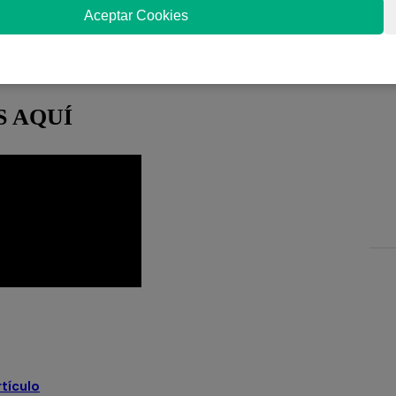
por el Perú y que fue detenido por encontrar
Aceptar Cookies
dó en libertad
bajo comparecencia simple, luego
S AQUÍ
timo
miembros de mesa
elta
rtículo