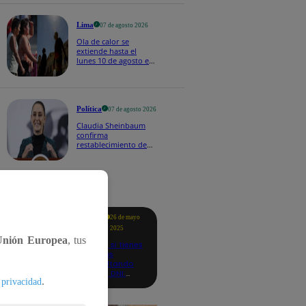
Lima
07 de agosto 2026
Ola de calor se
extiende hasta el
lunes 10 de agosto en
Lima y otras 16
regiones
Política
07 de agosto 2026
Claudia Sheinbaum
confirma
restablecimiento de
las reacciones con
Perú: "Fue un gesto de
buena voluntad hacia
México" | VIDEO
tacados
Te
26 de mayo
ayudo
2025
Unión Europea
, tus
Revisa si tienes
deudas
consultando
con tu DNI:
.
 privacidad
aquí los
detalles