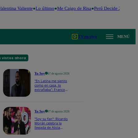
alentina Valiente
Lo último
Me Caigo de Risa
Perú Decide 2026
Fút
TV en vivo
MENÚ
 vistos ahora
Yo Soy
07 de agosto 2026
"En Latina me siento
como en casa, lo
extrañaba": Franco
Cabrera emocionado
por estreno de Yo Soy
2026
Yo Soy
07 de agosto 2026
"Soy su fan": Ricardo
Morán celebra la
llegada de Alicia
Mercado a Yo Soy
2026