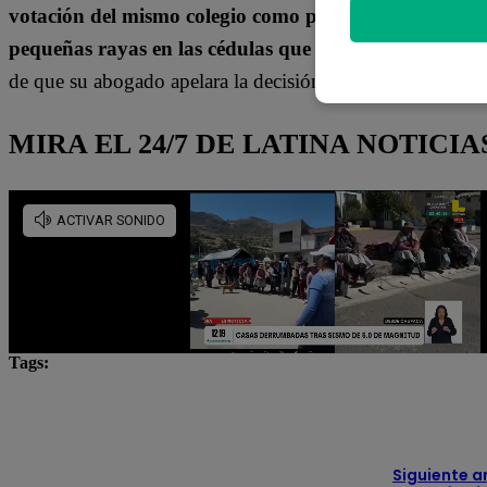
votación del mismo colegio como personero de Juntos 
pequeñas rayas en las cédulas que firmó
,
también que
de que su abogado apelara la decisión del Poder Judicial.
MIRA EL 24/7 DE LATINA NOTICIA
Tags:
detenidos
elecciones 2026
liberación
Lo úl
PERÚ DECIDE 2026
Poder Judicial
segunda vu
Siguiente a