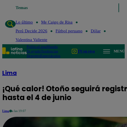
Temas
Lo último
Me Ca
Lo último
Me Caigo de Risa
Perú Decide 2026
Fútbol peruano
Dólar
Valentina Valiente
Política
Lima
Mundo
Te ayudo
Tendencias
TV en vivo
MENÚ
Deportes
Espectáculos
Lima
¡Qué calor! Otoño seguirá regis
hasta el 4 de junio
Lima
a las 19:07