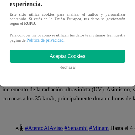
01 de junio 2026
experiencia.
Este sitio utiliza cookies para analizar el tráfico y personalizar
contenido. Si estás en la
Unión Europea
, tus datos se gestionarán
A pocos días de iniciar la temporada de invierno, continú
según el
RGPD
.
noches cálidas en gran parte del territorio nacional, situ
Para conocer mejor como se utilizan tus datos te invitamos leer nuestra
Política de privacidad
nivel de radiación debido al Niño Costero.
pagina de
.
El
Servicio Nacional de Meteorología e Hidrología de
Aceptar Cookies
incremento de temperatura persistirán tanto en la costa co
Rechazar
Durante este periodo, se prevé escasa nubosidad hacia el 
incremento de la radiación ultravioleta (UV). Asimismo, s
cercanas a los 35 km/h, principalmente durante horas de la
☀️🌡
#AtentoAlAviso
#Senamhi
#Minam
Hasta el 4 