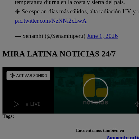
temperatura diurna en la costa y sierra del país.
☀️ Se esperan días más cálidos, alta radiación UV y r
pic.twitter.com/NzNNi2cLwA
— Senamhi (@Senamhiperu)
June 1, 2026
MIRA LATINA NOTICIAS 24/7
Tags:
Lo último
otoño
Senamhi
Encuéntranos también en
Siguiente artí