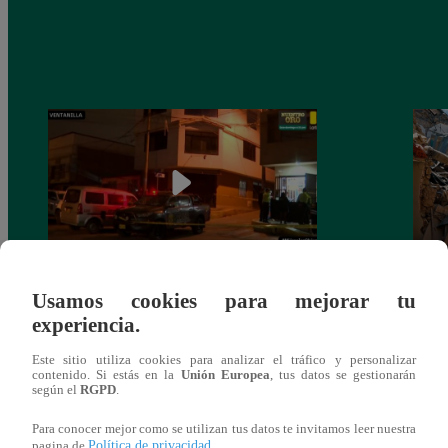
Ventanilla: asesinan a balazos a menor de
Lima 
Usamos cookies para mejorar tu
15 años cuando ingresaba a una bodega
críti
experiencia.
Este sitio utiliza cookies para analizar el tráfico y personalizar
contenido. Si estás en la
Unión Europea
, tus datos se gestionarán
según el
RGPD
.
También te puede
Para conocer mejor como se utilizan tus datos te invitamos leer nuestra
Política de privacidad
pagina de
.