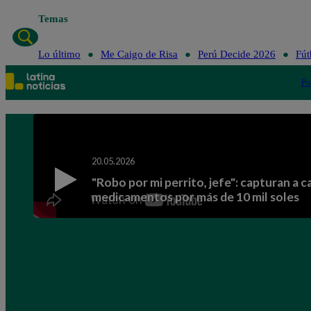
Temas
Lo último
Me Caigo de Risa
Perú Decide 2026
Fút
Po