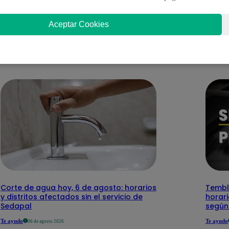
Aceptar Cookies
nteresar
Corte de agua hoy, 6 de agosto: horarios
Temblo
y distritos afectados sin el servicio de
horari
Sedapal
según
Te ayudo
Te ayudo
06 de agosto 2026