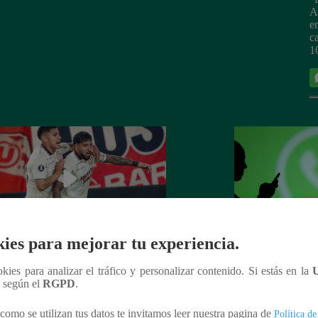
A
e
c
1
ies para mejorar tu experiencia.
nal vs. Universitario: ¿Día, hora y
WhatsApp impleme
ookies para analizar el tráfico y personalizar contenido. Si estás en la
 ver el partido por Copa
“Después de leer”:
n según el
RGPD
.
tadores?
mensajes temporal
como se utilizan tus datos te invitamos leer nuestra pagina de
Política de