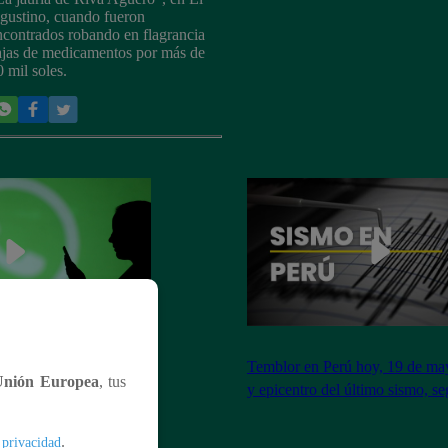
gustino, cuando fueron
ncontrados robando en flagrancia
ajas de medicamentos por más de
0 mil soles.
ntará la función
Temblor en Perú hoy, 19 de may
Unión Europea
, tus
 así cambiarán los
y epicentro del último sismo, s
es
.
 privacidad