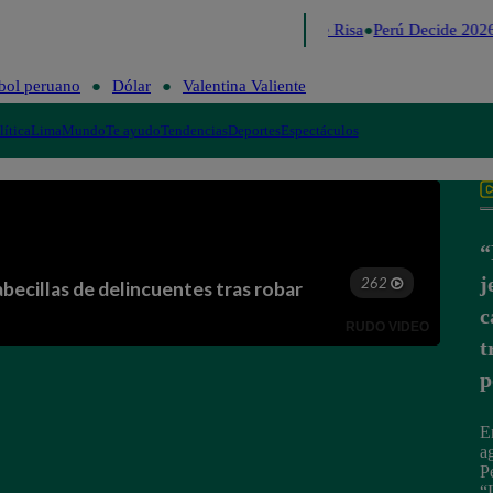
Lo último
Me Caigo de Risa
Perú Decide 2026
bol peruano
Dólar
Valentina Valiente
lítica
Lima
Mundo
Te ayudo
Tendencias
Deportes
Espectáculos
“
j
c
t
p
E
a
P
“