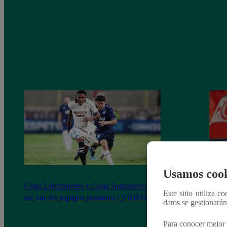
Usamos cook
Copa Libertadores y Copa Sudamericana:
Nacio
Este sitio utiliza c
así van los equipos peruanos | VIDEOS
dónde
datos se gestionará
Liber
Para conocer mejor 