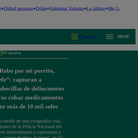
Fútbol peruano
Dólar
Valentina Valiente
Lo último
Me Caigo de Ri
TV en vivo
MENÚ
TV en vivo
Robo por mi perrito,
efe”: capturan a
abecillas de delincuentes
ras robar medicamentos
or más de 10 mil soles
n medio de una congestión vial,
gentes de la Policía Nacional del
erú interceptaron y capturaron a
La jauría de Riva Agüero”, en El