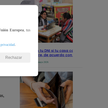
ido
Unión Europea
, tus
el
.
 privacidad
Revisa con tu DNI si tu casa califica
como pobre, de acuerdo con el Sisfoh
Rechazar
a
Te ayudo
25 de mayo 2026
as,