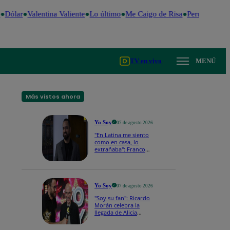
Dólar
Valentina Valiente
Lo último
Me Caigo de Risa
Perú Decide 
TV en vivo
MENÚ
Más vistos ahora
Yo Soy
07 de agosto 2026
"En Latina me siento
como en casa, lo
extrañaba": Franco
Cabrera emocionado
por estreno de Yo Soy
2026
Yo Soy
07 de agosto 2026
"Soy su fan": Ricardo
Morán celebra la
llegada de Alicia
Mercado a Yo Soy
2026