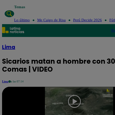
Temas
Lo último
Me Caigo de Risa
Perú Decide 2026
Fút
Po
Lima
Sicarios matan a hombre con 30
Comas | VIDEO
Lima
a las 07:14