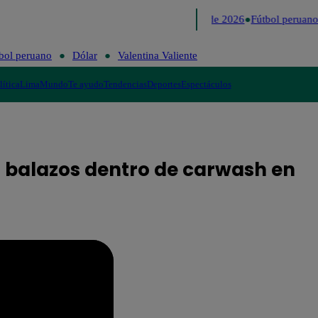
Lo último
Me Caigo de Risa
Perú Decide 2026
Fútbol peruano
bol peruano
Dólar
Valentina Valiente
lítica
Lima
Mundo
Te ayudo
Tendencias
Deportes
Espectáculos
 balazos dentro de carwash en