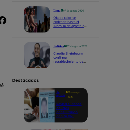
Lima
07 de agosto 2026
Ola de calor se
extiende hasta el
lunes 10 de agosto en
Lima y otras 16
regiones
Política
07 de agosto 2026
o
Claudia Sheinbaum
confirma
restablecimiento de
las reacciones con
Perú: "Fue un gesto de
buena voluntad hacia
México" | VIDEO
Destacados
sé
Te
26 de mayo
ayudo
2025
Revisa si tienes
deudas
consultando
con tu DNI:
aquí los
detalles