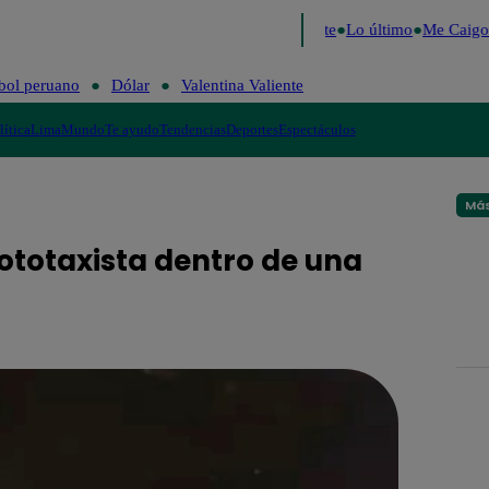
2026
Fútbol peruano
Dólar
Valentina Valiente
Lo último
Me Caigo d
bol peruano
Dólar
Valentina Valiente
lítica
Lima
Mundo
Te ayudo
Tendencias
Deportes
Espectáculos
Más
ototaxista dentro de una