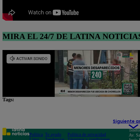
MIRA EL 24/7 DE LATINA NOTICIA
Tags:
cadáver
Lima
mototaxistas
muerte
Siguiente a
Teléf
Política
Te ayudo
Política de privacidad
Av. Sa
Lima
Tendencias
Términos y condiciones