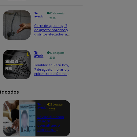
Te
07 de agosto
ayudo
2026
Corte de agua hoy, 7
de agosto: horarios y
distritos afectados sin
el servicio de Sedapal
Te
07 de agosto
ayudo
2026
Temblor en Perú hoy,
7 de agosto: horario y
epicentro del último
sismo, según IGP
tacados
Te
26 de mayo
ayudo
2025
Revisa si tienes
deudas
consultando
con tu DNI:
aquí los