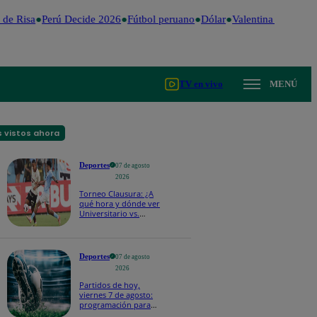
e Risa
Perú Decide 2026
Fútbol peruano
Dólar
Valentina Valiente
TV en vivo
MENÚ
 vistos ahora
Deportes
07 de agosto
2026
Torneo Clausura: ¿A
qué hora y dónde ver
Universitario vs.
Sporting Cristal por la
fecha 4?
Deportes
07 de agosto
2026
Partidos de hoy,
viernes 7 de agosto:
programación para
ver fútbol EN VIVO