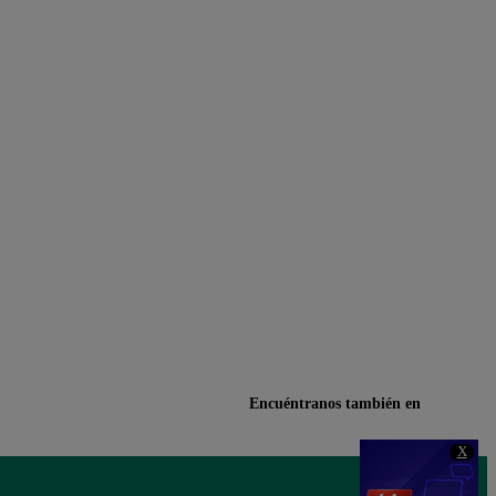
Encuéntranos también en
X