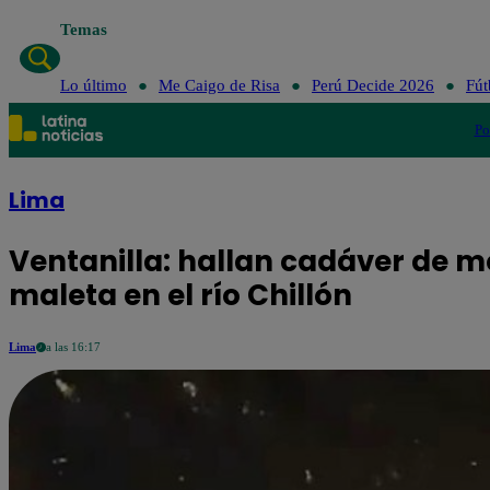
Temas
Lo último
Me Caigo de Risa
Perú Decide 
Lo último
Me Caigo de Risa
Perú Decide 2026
Fút
Po
Lima
Ventanilla: hallan cadáver de m
maleta en el río Chillón
Lima
a las 16:17