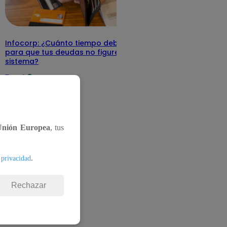
Infocorp: ¿Cuánto tiempo debe pasar
para que tus deudas no figuren en su
sistema?
Te ayudo
11 de junio 2025
Unión Europea
, tus
.
 privacidad
Rechazar