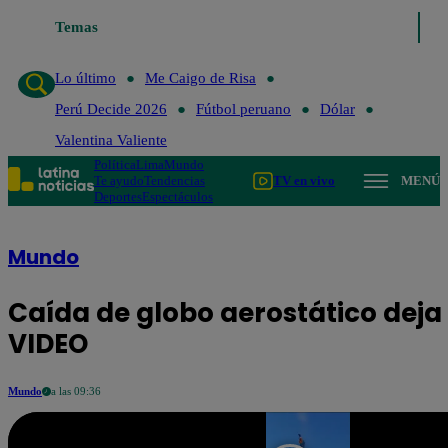
Temas
Lo último
Me Caigo de Risa
P
Lo último
Me Caigo de Risa
Perú Decide 2026
Fútbol peruano
Dólar
Valentina Valiente
Política
Lima
Mundo
Te ayudo
Tendencias
TV en vivo
MENÚ
Deportes
Espectáculos
Mundo
Caída de globo aerostático deja
VIDEO
Mundo
a las 09:36