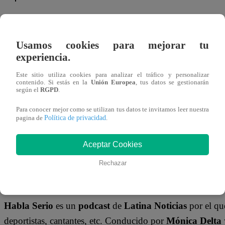
Economía
L
false
Perú será uno
B
Usamos cookies para mejorar tu
de los tres
a
experiencia.
países con
n
mayor
m
crecimiento
5
Este sitio utiliza cookies para analizar el tráfico y personalizar
económico en
c
contenido. Si estás en la
Unión Europea
, tus datos se gestionarán
América
u
según el
RGPD
.
Latina en 2025
d
En redes sociales circula un video que muestra el globo
e
y 2026
il
precipitarse
al suelo. Presuntamente, el accidente se habr
Para conocer mejor como se utilizan tus datos te invitamos leer nuestra
Política de privacidad
pagina de
.
La región de Praia Grande es conocida por sus paisajes mo
Aceptar Cookies
siniestro representa uno de los
peores accidentes aéreos d
Rechazar
HABLA SERIO: PODCAST DE LATI
Habla Serio
es un
podcast
de
Latina Noticias
por el qu
deportistas, cantantes, etc. Conducido por
Mónica Delta