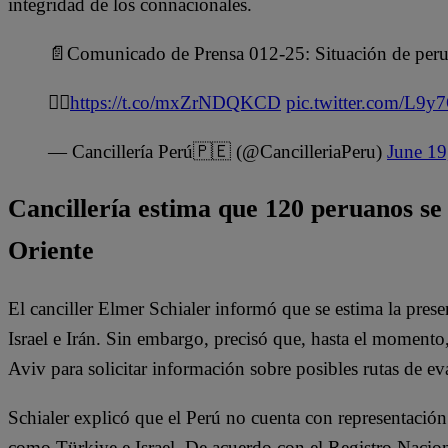
integridad de los connacionales.
📄Comunicado de Prensa 012-25: Situación de peru
👉🏻
https://t.co/mxZrNDQKCD
pic.twitter.com/L
— Cancillería Perú🇵🇪 (@CancilleriaPeru)
June 19
Cancillería estima que 120 peruanos se
Oriente
El canciller Elmer Schialer informó que se estima la pres
Israel e Irán. Sin embargo, precisó que, hasta el momento
Aviv para solicitar información sobre posibles rutas de e
Schialer explicó que el Perú no cuenta con representación
como Türkiye e Israel. De acuerdo con el Registro Nacion