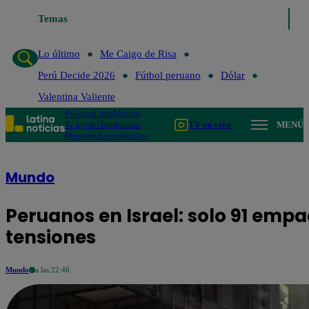
Temas
Lo último
Me Caigo de Risa
Perú Decide 2026
Fútbol p
Lo último
Me Caigo de Risa
Perú Decide 2026
Fútbol peruano
Dólar
Valentina Valiente
Política
Lima
Mundo
Te ayudo
Tendencias
TV en vivo
MENÚ
Deportes
Espectáculos
Mundo
Peruanos en Israel: solo 91 emp
tensiones
Mundo
a las 22:46