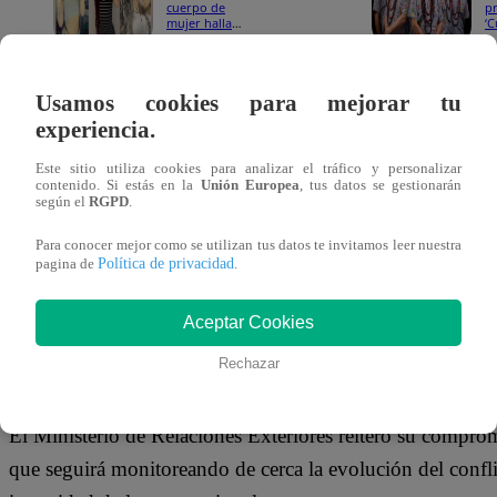
cuerpo de
p
mujer hallado
‘
descuartizado
Ex
en la Atarjea
r
c
e
Usamos cookies para mejorar tu
pa
Respecto a Irán, la Embajada del Perú en Türkiye indicó 
experiencia.
se han desplazado hacia zonas más alejadas para resguarda
Este sitio utiliza cookies para analizar el tráfico y personalizar
preparada para emitir documentos de viaje de emergencia, 
contenido. Si estás en la
Unión Europea
, tus datos se gestionarán
según el
RGPD
.
Uno de los casos atendidos fue el de la ciudadana Penélo
Para conocer mejor como se utilizan tus datos te invitamos leer nuestra
familiares. Según el comunicado oficial, recibió auxilio
Política de privacidad
pagina de
.
Ankara mantuvo contacto constante con ella y supervisó su
Aceptar Cookies
Actualmente, González Barrós se encuentra en Armenia, d
Rechazar
que gestionó su transporte, alojamiento y alimentación c
El Ministerio de Relaciones Exteriores reiteró su comprom
que seguirá monitoreando de cerca la evolución del confl