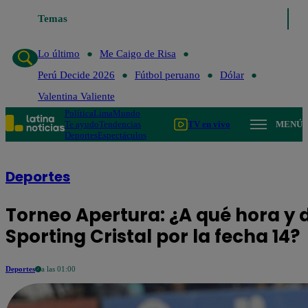
Temas
Lo último
Me Caigo de R
Lo último
Me Caigo de Risa
Perú Decide 2026
Fútbol peruano
Dólar
Valentina Valiente
Política
Lima
Mundo
Te ayudo
Tendencias
TV en vivo
MENÚ
Deportes
Espectáculos
Deportes
Torneo Apertura: ¿A qué hora y 
Sporting Cristal por la fecha 14?
Deportes
a las 01:00