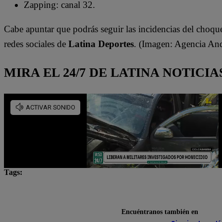
Zapping: canal 32.
Cabe apuntar que podrás seguir las incidencias del choq
redes sociales de
Latina Deportes
. (Imagen: Agencia An
MIRA EL 24/7 DE LATINA NOTICIA
Tags:
A qué hora
Alianza Lima
dónde ver
Fútb
Sporting Cristal
Torneo Apertura
Encuéntranos también en