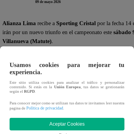
09 de mayo 2026
Alianza Lima
recibe a
Sporting Cristal
por la fecha 14 
irán por un nuevo triunfo en el campeonato este
sábado 
Villanueva (Matute)
.
El conjunto victoriano viene de vencer de local 2-1 a C
Usamos cookies para mejorar tu
con 32 puntos y se ubica como líder absoluto del ca
experiencia.
En tanto, los rimenses vienen de empatar de local 2-2 co
Este sitio utiliza cookies para analizar el tráfico y personalizar
contenido. Si estás en la
Unión Europea
, tus datos se gestionarán
décimo tercera posición. En esta nota de
Latina Noticias
según el
RGPD
.
Lima vs. Sporting Cristal
.
Para conocer mejor como se utilizan tus datos te invitamos leer nuestra
Política de privacidad
pagina de
.
¿A QUÉ HORA JUEGA ALIANZA LI
Aceptar Cookies
Alianza Lima
y
Sporting Cristal
se enfrentan este
sába