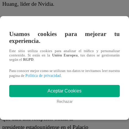
Huang
, líder de
Nvidia
.
Antes de aterrizar, Trump aseguró en su
red social Truth Social que buscará
Usamos cookies para mejorar tu
convencer a Xi Jinping de ampliar las
experiencia.
oportunidades para las empresas
Este sitio utiliza cookies para analizar el tráfico y personalizar
estadounidenses dentro del mercado
contenido. Si estás en la
Unión Europea
, tus datos se gestionarán
según el
RGPD
.
chino. Según afirmó, pretende impulsar
una relación económica que permita a las
Para conocer mejor como se utilizan tus datos te invitamos leer nuestra
Política de privacidad
pagina de
.
compañías norteamericanas desarrollar
nuevos negocios en la segunda economía
Aceptar Cookies
más grande del planeta.
Rechazar
Desde Pekín, el gobierno chino confirmó
que dará una recepción oficial al
presidente estadounidense en el Palacio