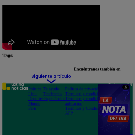
Tags:
Donald Trump
Encuéntranos también en
Siguiente artículo
Teléfono: 219
X
Política
Te ayudo
Política de privacidad
1000
Lima
Tendencias
Términos y condiciones
Av. San
Deportes
Espectáculos
Términos y condiciones
Felipe 968
Mundo
aplicación
Jesús María
Perú
Términos y Condiciones
APP