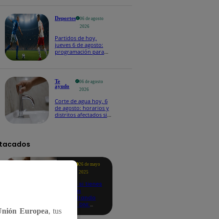
Deportes
06 de agosto
2026
Partidos de hoy,
jueves 6 de agosto:
programación para
ver fútbol EN VIVO
Te
06 de agosto
ayudo
2026
Corte de agua hoy, 6
de agosto: horarios y
distritos afectados sin
el servicio de Sedapal
tacados
Te
26 de mayo
ayudo
2025
Revisa si tienes
deudas
consultando
con tu DNI:
Unión Europea
, tus
aquí los
detalles