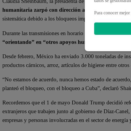
datos se gestionará
Claudia Sheinbaum, la presidenta de México, anunció es
humanitaria zarpó con dirección a Cuba
, el país cari
Para conocer mejor 
sistemática debido a los bloqueos impuestos por Estados
Durante las transmisiones en horario matutino de la pre
“orientando” en “otros apoyos humanitarios”
, referi
Desde febrero, México ha enviado 3.000 toneladas de in
productos cárnicos, arroz, artículos de higiene entre otros
“No estamos de acuerdo, nunca hemos estado de acuerdo
planteó el bloqueo, con el bloqueo a Cuba”, declaró Sha
Recordemos que el 1 de mayo Donald Trump decidió refo
extranjeros que trabajen junto al gobierno de Díaz-Canel
empresas y personas involucradas en el sector de energía y