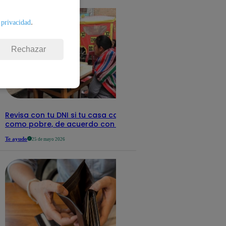
.
 privacidad
Rechazar
Revisa con tu DNI si tu casa califica
como pobre, de acuerdo con el Sisfoh
Te ayudo
25 de mayo 2026