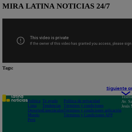
MIRA LATINA NOTICIAS 24/7
Tags:
ayuda humanitaria
Claudia Sheinbaum
Cuba
Siguiente a
Teléf
Política
Te ayudo
Política de privacidad
Av. Sa
Lima
Tendencias
Términos y condiciones
Jesús 
Deportes
Espectáculos
Términos y condiciones aplicación
Mundo
Términos y Condiciones APP
Perú