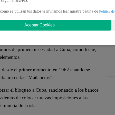
n según el
RGPD
.
te lunes 11 de mayo que un
barco de ayuda
beño que actualmente atraviesa una aguda crisis
como se utilizan tus datos te invitamos leer nuestra pagina de
Política de
 Unidos.
Aceptar Cookies
sidenta Sheinbaum, señaló que
México se está
do a que no está enviando cargamento de petróleo.
sumos de primera necesaidad a Cuba, como leche,
 elementos.
, desde el primer momento en 1962 cuando se
inbaum en las “Mañaneras”.
rzar el bloqueo a Cuba, sancionando a los bancos
, además de colocar nuevas imposiciones a las
 minería de la isla.