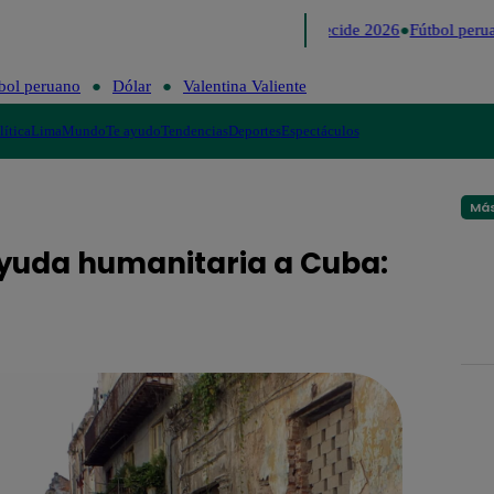
Lo último
Me Caigo de Risa
Perú Decide 2026
Fútbol perua
bol peruano
Dólar
Valentina Valiente
lítica
Lima
Mundo
Te ayudo
Tendencias
Deportes
Espectáculos
Más
yuda humanitaria a Cuba: