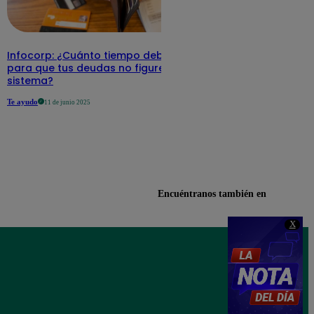
Infocorp: ¿Cuánto tiempo debe pasar
para que tus deudas no figuren en su
sistema?
Te ayudo
11 de junio 2025
Encuéntranos también en
X