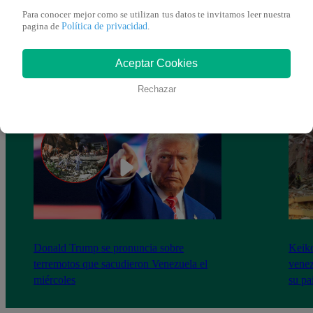
Para conocer mejor como se utilizan tus datos te invitamos leer nuestra
Política de privacidad
pagina de
.
Aceptar Cookies
Rechazar
Donald Trump se pronuncia sobre
Keiko
terremotos que sacudieron Venezuela el
venez
miércoles
su pa