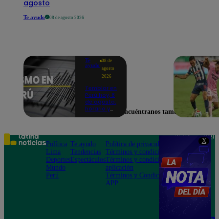
agosto
Te ayudo
08 de agosto 2026
Te
08 de
ayudo
agosto
2026
Temblor en
Perú hoy, 8
de agosto:
horario y
Encuéntranos también en
epicentro
del último
sismo,
según IGP
Teléfono: 219
X
Política
Te ayudo
Política de privacidad
1000
Lima
Tendencias
Términos y condiciones
Av. San
Deportes
Espectáculos
Términos y condiciones
Felipe 968
Mundo
aplicación
Jesús María
Perú
Términos y Condiciones
APP