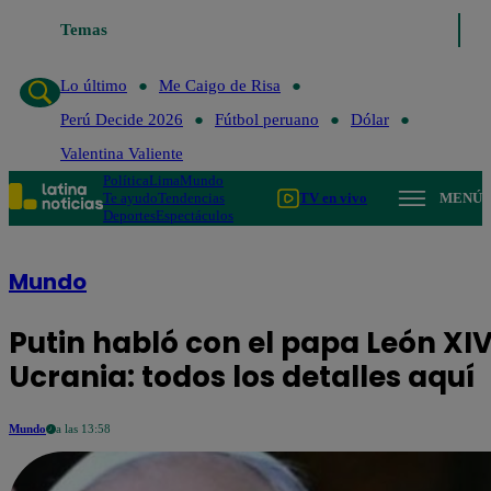
Temas
Lo último
Me Caigo de Risa
Perú Decid
Lo último
Me Caigo de Risa
Perú Decide 2026
Fútbol peruano
Dólar
Valentina Valiente
Política
Lima
Mundo
Te ayudo
Tendencias
TV en vivo
MENÚ
Deportes
Espectáculos
Mundo
Putin habló con el papa León XIV
Ucrania: todos los detalles aquí
Mundo
a las 13:58