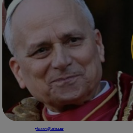
ybances@latina.pe