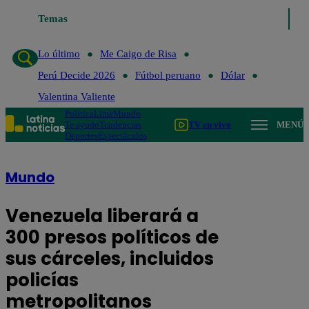
Temas
Lo último
Me Caigo de Risa
Perú Decide 2026
Fútbol pe
Lo último
Me Caigo de Risa
Perú Decide 2026
Fútbol peruano
Dólar
Valentina Valiente
Política
Lima
Mundo
Te ayudo
Tendencias
TV en vivo
MENÚ
Deportes
Espectáculos
Mundo
Venezuela liberará a
300 presos políticos de
sus cárceles, incluidos
policías
metropolitanos