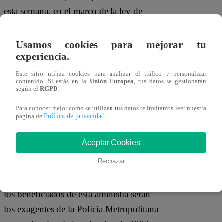
esta semana, en el marco de la ley de
amnistía promulgado por la presidenta
interina, Delcy Rodríguez.
Usamos cookies para mejorar tu
experiencia.
“Entre el día de ayer y este viernes 300
Este sitio utiliza cookies para analizar el tráfico y personalizar
personas serán puestas en libertad,
contenido. Si estás en la
Unión Europea
, tus datos se gestionarán
según el
RGPD
.
algunas incursas en hechos en delitos
Para conocer mejor como se utilizan tus datos te invitamos leer nuestra
demostrados , otras por ser menores de
Política de privacidad
pagina de
.
edad o mayores de 70 años o portadores
de una patología”, declaró el presidente
Aceptar Cookies
parlamentario Rodriguez.
Rechazar
En la misma línea, también se aclaró que
los beneficiados de esta aministía serán
los exagentes de la Policía Metropolitana