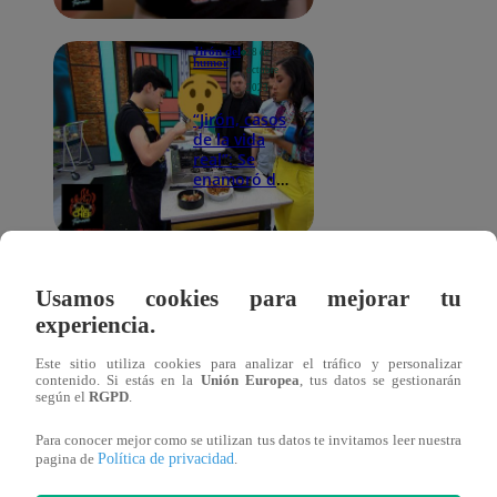
Orbegoso
pero el plan
Jirón del
28 de
se salió de
humor
octubre
control |
2023
Jirón del
“Jirón, casos
Humor
de la vida
real”: Se
enamoró de
su cuñado y
engañaron a
su hermana
| Jirón del
Jirón del
28 de
Humor
humor
octubre
Usamos cookies para mejorar tu
2023
experiencia.
Jirón del
Humor: Le
Este sitio utiliza cookies para analizar el tráfico y personalizar
pide mujer
contenido. Si estás en la
Unión Europea
, tus datos se gestionarán
guapa como
según el
RGPD
.
deseo a
‘Sexygenio’ y
Para conocer mejor como se utilizan tus datos te invitamos leer nuestra
se lo
Política de privacidad
pagina de
.
cumplió de
Jirón del
28 de