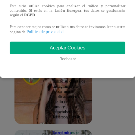
Paolo Guerrero en
el podcast de
Este sitio utiliza cookies para analizar el tráfico y personalizar
contenido. Si estás en la
Unión Europea
, tus datos se gestionarán
Jefferson Farfán.
según el
RGPD
.
Para conocer mejor como se utilizan tus datos te invitamos leer nuestra
Espectáculos
04 de
Política de privacidad
pagina de
.
septiembre
2024
Yahaira
Aceptar Cookies
Plasencia y la
publicación que
Rechazar
hizo tras
rumores de un
'remember' con
La cantante de salsa
Jefferson Farfán
utilizó su cuenta de
Instagram para
lanzar una
publicación en
medio de los
rumores de un
'remember' con
Jefferson Farfán.
Espectáculos
02 de