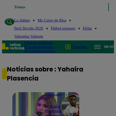
Lo último
Temas
Me Caigo de Risa
Perú Decide 2026
Fútbol peruano
Lo último
Me Caigo de Risa
Perú Decide 2026
Fútbol peruano
Dólar
Valentina Valiente
Política
Lima
Mundo
Te ayudo
Tendencias
TV en vivo
MENÚ
Deportes
Espectáculos
Noticias sobre : Yahaira
Plasencia
Espectáculos
03 de julio
2025
¿Yahaira
Plasencia
confirma que su