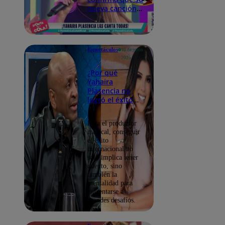
nueva canción
es para
Jefferson
Farfán? Esto
dijo la cantante
Espectáculos
10 de junio
2025
¿Por qué
Yahaira
Plasencia no
logró el éxito
internacional?
Esto dijo Serio
Para el productor
George
musical, conseguir
el éxito
internacional no
solo implica tener
talento, sino
también la
mentalidad para
enfrentarse a
grandes desafíos.