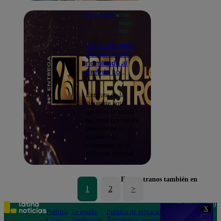
Espectáculos
23 de
febrero
2023
¿Qué cantante
peruana está
nominada al
Premio Lo
Nuestro 2023?
Entérate en la
siguiente nota
quién es la artista
nacional que estará
presente en la
reconocida
ceremonia de la
industria musical.
Encuéntranos también en
1
2
>
Teléfono: 219
X
Política
Te ayudo
Política de privacidad
1000
Lima
Tendencias
Términos y condiciones
Av. San