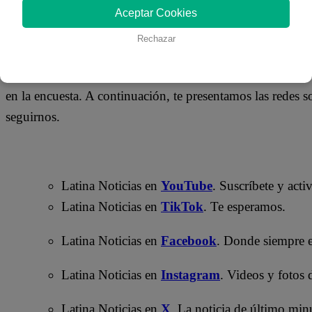
24 de junio 2025
Aceptar Cookies
Rechazar
A continuación, te presentamos la encuesta de Latina Not
respuesta y da clic en ella para participar. Recuerda que s
en la encuesta. A continuación, te presentamos las redes s
seguirnos.
Latina Noticias en
YouTube
. Suscríbete y acti
Latina Noticias en
TikTok
. Te esperamos.
Latina Noticias en
Facebook
. Donde siempre 
Latina Noticias en
Instagram
. Videos y fotos 
Latina Noticias en
X
. La noticia de último min