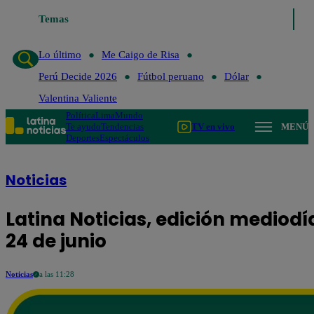
Temas
Lo último
Me Caigo de Risa
Perú Decide 2026
Fútbo
Lo último
Me Caigo de Risa
Perú Decide 2026
Fútbol peruano
Dólar
Valentina Valiente
Política
Lima
Mundo
Te ayudo
Tendencias
TV en vivo
MENÚ
Deportes
Espectáculos
Noticias
Latina Noticias, edición mediodí
24 de junio
Noticias
a las 11:28