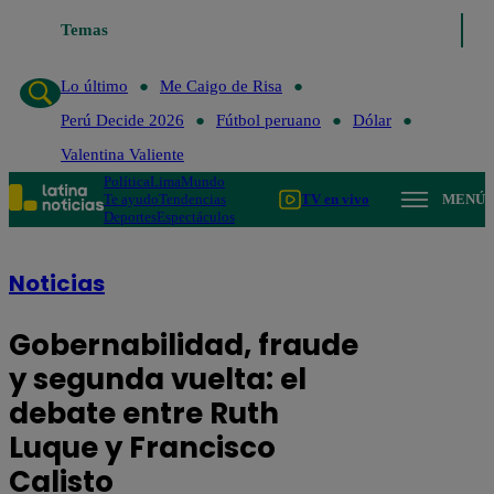
Temas
Lo último
Me Caigo de Risa
Per
Lo último
Me Caigo de Risa
Perú Decide 2026
Fútbol peruano
Dólar
Valentina Valiente
Política
Lima
Mundo
Te ayudo
Tendencias
TV en vivo
MENÚ
Deportes
Espectáculos
Noticias
Gobernabilidad, fraude
y segunda vuelta: el
debate entre Ruth
Luque y Francisco
Calisto