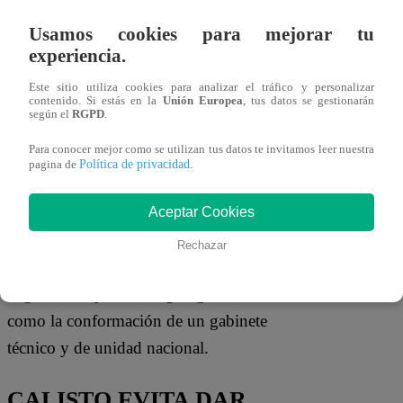
Ahora Nación respetará los resultados
Usamos cookies para mejorar tu
electorales y criticó las denuncias de
experiencia.
fraude impulsadas desde el fujimorismo
tras las elecciones de 2021. “Con el
Este sitio utiliza cookies para analizar el tráfico y personalizar
contenido. Si estás en la
Unión Europea
, tus datos se gestionarán
fujimorismo ni a la esquina”, señaló,
según el
RGPD
.
aunque precisó que aceptarán la decisión
Para conocer mejor como se utilizan tus datos te invitamos leer nuestra
Política de privacidad
pagina de
.
de la ciudadanía en segunda vuelta.
Respecto a un eventual gobierno de
Aceptar Cookies
Roberto Sánchez, Luque aseguró que
Rechazar
Ahora Nación no integrará un
cogobierno, pero sí exigirá garantías
como la conformación de un gabinete
técnico y de unidad nacional.
CALISTO EVITA DAR