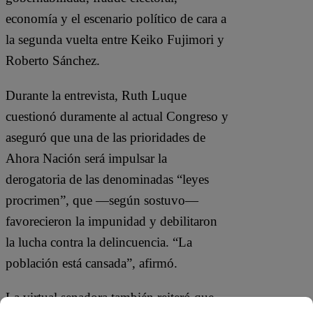
economía y el escenario político de cara a
la segunda vuelta entre Keiko Fujimori y
Roberto Sánchez.
Durante la entrevista, Ruth Luque
cuestionó duramente al actual Congreso y
aseguró que una de las prioridades de
Ahora Nación será impulsar la
derogatoria de las denominadas “leyes
procrimen”, que —según sostuvo—
favorecieron la impunidad y debilitaron
la lucha contra la delincuencia. “La
población está cansada”, afirmó.
La virtual senadora también reiteró que