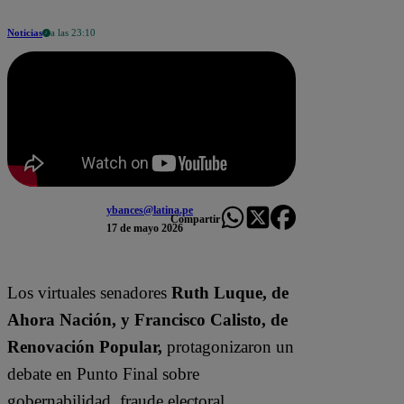
Noticias
a las 23:10
ybances@latina.pe
Compartir
17 de mayo 2026
Los virtuales senadores
Ruth Luque, de
Ahora Nación, y Francisco Calisto, de
Renovación Popular,
protagonizaron un
debate en Punto Final sobre
gobernabilidad, fraude electoral,