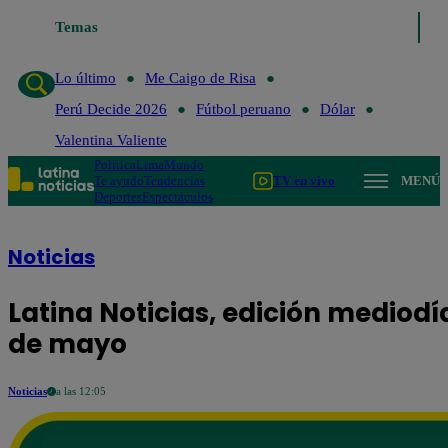
Temas
Lo último
Me Caigo de
Lo último
Me Caigo de Risa
Perú Decide 2026
Fútbol peruano
Dólar
Valentina Valiente
Política
Lima
Mundo
Te ayudo
Tendencias
TV en vivo
MENÚ
Deportes
Espectáculos
Noticias
Latina Noticias, edición mediodí
de mayo
Noticias
a las 12:05