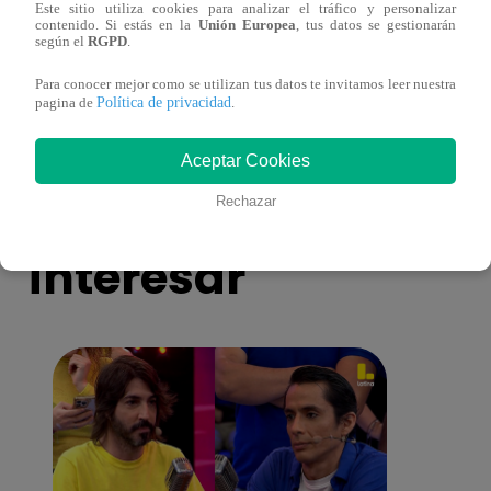
Este sitio utiliza cookies para analizar el tráfico y personalizar
Todo por mi familia, Sábado 13 de
Todo 
contenido. Si estás en la
Unión Europea
, tus datos se gestionarán
según el
RGPD
.
diciembre – capítulo 162, completo
dicie
(online y español)
(onli
Para conocer mejor como se utilizan tus datos te invitamos leer nuestra
Política de privacidad
pagina de
.
Aceptar Cookies
También te puede
Rechazar
interesar