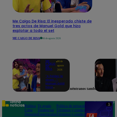
Me Caigo De Risa: El inesperado chiste de
tres actos de Manuel Gold que hizo
explotar a todo el set
ME CAIGO DE RISA
06 de agosto 2026
ME
06 de
CAIGO
agosto
DE
RISA
2026
"A Peláez le
dicen...":
Manuel Gold
hace
Encuéntranos también en
explotar de
risa a Julio
Díaz antes
de contar el
Teléfono: 219
X
chiste
Política
Te ayudo
Política de privacidad
1000
Lima
Tendencias
Términos y condiciones
Av. San
Deportes
Espectáculos
Términos y condiciones
Felipe 968