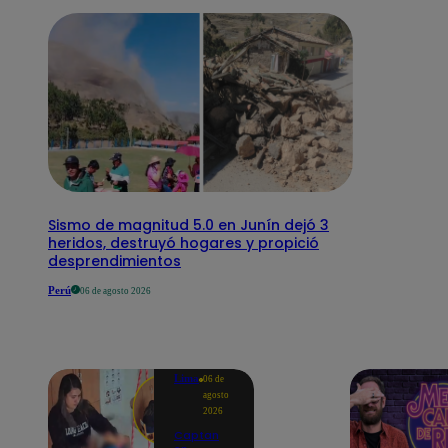
Sismo de magnitud 5.0 en Junín dejó 3
heridos, destruyó hogares y propició
desprendimientos
Perú
06 de agosto 2026
Lima
06 de
agosto
2026
Captan