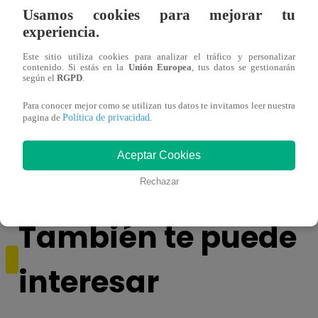
Usamos cookies para mejorar tu
experiencia.
Este sitio utiliza cookies para analizar el tráfico y personalizar
contenido. Si estás en la
Unión Europea
, tus datos se gestionarán
según el
RGPD
.
Para conocer mejor como se utilizan tus datos te invitamos leer nuestra
Todo por mi familia, Sábado 13 de
Todo 
Política de privacidad
pagina de
.
diciembre – capítulo 162, completo
dicie
(online y español)
(onli
Aceptar Cookies
Rechazar
También te puede
interesar