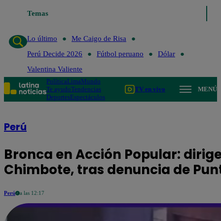
Temas
Lo último
Me Caigo de Risa
Perú Decide 2026
Fútbol
Lo último
Me Caigo de Risa
Perú Decide 2026
Fútbol peruano
Dólar
Valentina Valiente
Política
Lima
Mundo
Te ayudo
Tendencias
TV en vivo
MENÚ
Deportes
Espectáculos
Perú
Bronca en Acción Popular: dirig
Chimbote, tras denuncia de Punt
Perú
a las 12:17