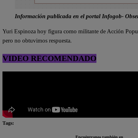
Información publicada en el portal Infogob- Obse
Yuri Espinoza hoy figura como militante de Acción Popul
pero no obtuvimos respuesta.
VIDEO RECOMENDADO
Tags:
Acción Popular
Áncash
Chimbote
Congre
Encuéntranos también en