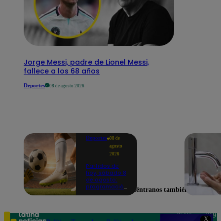
Jorge Messi, padre de Lionel Messi,
fallece a los 68 años
Deportes
08 de agosto 2026
Deportes
08 de
agosto
2026
Partidos de
hoy, sábado 8
de agosto:
programación
Encuéntranos también en
para ver
fútbol EN
VIVO
Teléfono: 219
X