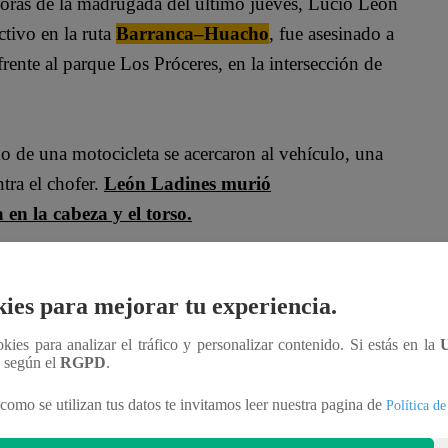
oras de la madrugada del último jueves, Lucio León
tivo en la ruta
Barranca–Huacho
, fue asesinado a
rente al parque Los Próceres, en la intersección de
do de una motocicleta se acercaron al vehículo, una
tra el chofer.
León Ladines murió
en la cabeza y el torso.
ies para mejorar tu experiencia.
en fue trasladado de emergencia al hospital de
ookies para analizar el tráfico y personalizar contenido. Si estás en la
n según el
RGPD
.
como se utilizan tus datos te invitamos leer nuestra pagina de
Política de
ya se han iniciado las diligencias para recabar