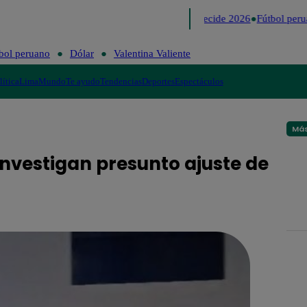
Lo último
Me Caigo de Risa
Perú Decide 2026
Fútbol perua
bol peruano
Dólar
Valentina Valiente
lítica
Lima
Mundo
Te ayudo
Tendencias
Deportes
Espectáculos
Más
 investigan presunto ajuste de