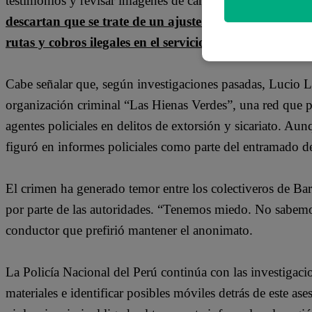
testimonios y revisar imágenes de cámaras de seguridad ce
descartan que se trate de un ajuste de cuentas, probab
rutas y cobros ilegales en el servicio informal de colect
Cabe señalar que, según investigaciones pasadas, Lucio L
organización criminal “Las Hienas Verdes”, una red que p
agentes policiales en delitos de extorsión y sicariato. 
figuró en informes policiales como parte del entramado de
El crimen ha generado temor entre los colectiveros de Ba
por parte de las autoridades. “Tenemos miedo. No sabemos
conductor que prefirió mantener el anonimato.
La Policía Nacional del Perú continúa con las investigacio
materiales e identificar posibles móviles detrás de este as