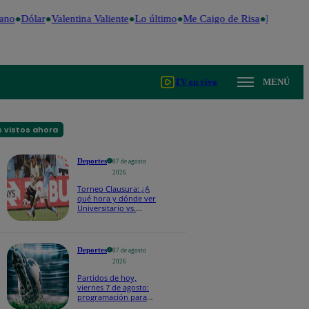
no
Dólar
Valentina Valiente
Lo último
Me Caigo de Risa
Perú Decid
TV en vivo
MENÚ
 vistos ahora
Deportes
07 de agosto
2026
Torneo Clausura: ¿A
qué hora y dónde ver
Universitario vs.
Sporting Cristal por la
fecha 4?
Deportes
07 de agosto
2026
Partidos de hoy,
viernes 7 de agosto:
programación para
ver fútbol EN VIVO