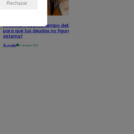
Rechazar
Infocorp: ¿Cuánto tiempo debe pasar
para que tus deudas no figuren en su
sistema?
Te ayudo
11 de junio 2025