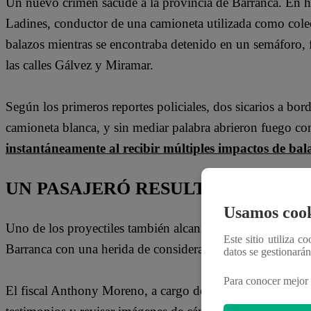
Un nuevo crimen sacude a la provincia de Barranca. En h
Ladines, conductor de una camioneta utilizada como colec
balazos mientras se encontraba detenido en un semáforo, f
las calles Gálvez y Miramar.
Según los primeros reportes policiales, dos sicarios a bor
camioneta blanca, y sin mediar palabra abrieron fuego con
instantáneamente al recibir múltiples impactos de bala 
UN PASAJERÓ RESULTÓ HERIDO
Usamos cook
Uno de los proyectiles también alcanzó a un pasajero, qui
Este sitio utiliza c
Barranca con una herida de consideración.
datos se gestionará
Para conocer mejor 
El fiscal Anthony Moreno, a cargo del caso, confirmó que 