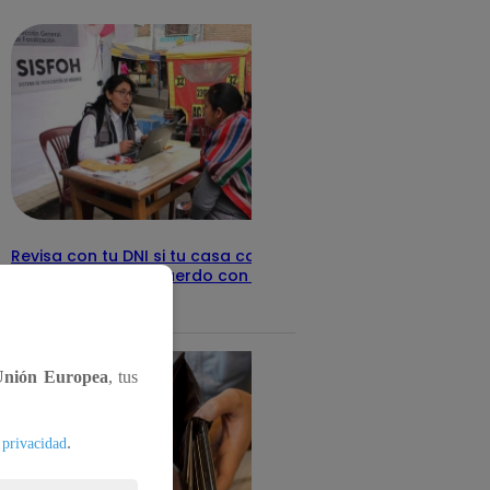
detalles
Revisa con tu DNI si tu casa califica
como pobre, de acuerdo con el Sisfoh
Te ayudo
25 de mayo 2026
Unión Europea
, tus
.
 privacidad