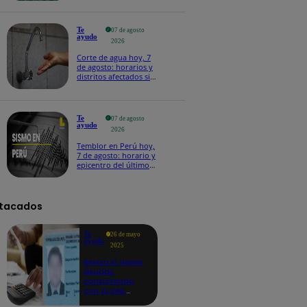
Te
07 de agosto
ayudo
2026
Corte de agua hoy, 7
de agosto: horarios y
distritos afectados sin
el servicio de Sedapal
Te
07 de agosto
ayudo
2026
Temblor en Perú hoy,
7 de agosto: horario y
epicentro del último
sismo, según IGP
tacados
Te
26 de mayo
ayudo
2025
Revisa si tienes
deudas
consultando
con tu DNI:
aquí los