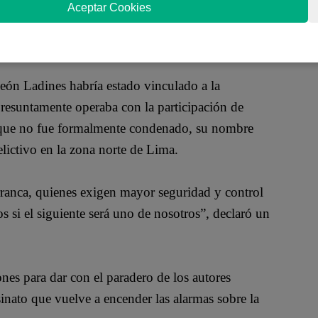
rcanas al lugar del crimen.
Las autoridades no
Aceptar Cookies
lemente vinculado a la disputa por el control de
ivos.
eón Ladines habría estado vinculado a la
resuntamente operaba con la participación de
Aunque no fue formalmente condenado, su nombre
lictivo en la zona norte de Lima.
rranca, quienes exigen mayor seguridad y control
 si el siguiente será uno de nosotros”, declaró un
nes para dar con el paradero de los autores
esinato que vuelve a encender las alarmas sobre la