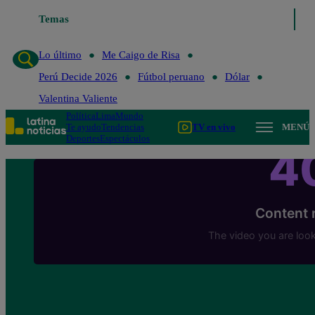
Temas
Lo último
Me Caigo de 
Lo último
Me Caigo de Risa
Perú Decide 2026
Fútbol peruano
Dólar
Valentina Valiente
Política
Lima
Mundo
Te ayudo
Tendencias
TV en vivo
MENÚ
Deportes
Espectáculos