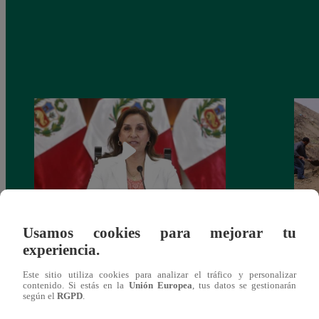
Usamos cookies para mejorar tu
Congreso: proponen que el aumento del
Las c
experiencia.
salario presidencial se aplique desde 2026
Energ
Este sitio utiliza cookies para analizar el tráfico y personalizar
contenido. Si estás en la
Unión Europea
, tus datos se gestionarán
según el
RGPD
.