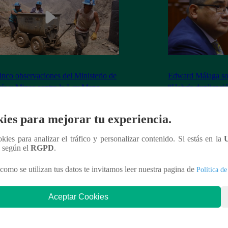
inco observaciones del Ministerio de
Edward Málaga so
ía y Minas contra la Ley Mape
“Habría duplicació
Premier o la Presi
ies para mejorar tu experiencia.
ookies para analizar el tráfico y personalizar contenido. Si estás en la
n según el
RGPD
.
nteresar
como se utilizan tus datos te invitamos leer nuestra pagina de
Política de
Aceptar Cookies