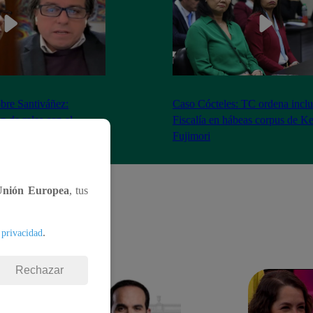
bre Santiváñez:
Caso Cócteles: TC ordena inclu
n de roles con el
Fiscalía en hábeas corpus de K
denta”
Fujimori
Unión Europea
, tus
.
 privacidad
Rechazar