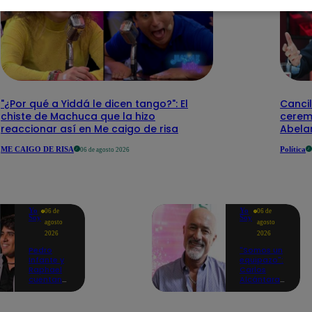
"¿Por qué a Yiddá le dicen tango?": El
Cancil
chiste de Machuca que la hizo
cerem
reaccionar así en Me caigo de risa
Abelar
ME CAIGO DE RISA
Política
06 de agosto 2026
Yo
Yo
06 de
06 de
Soy
Soy
agosto
agosto
2026
2026
Pedro
"Somos un
Infante y
equipazo":
Raphael
Carlos
cuentan
Alcántara
cómo Yo
adelanta
Soy les
lo que se
cambió la
viene en la