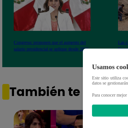
Congreso: proponen que el aumento del
Las c
salario presidencial se aplique desde 2026
Energ
Usamos cook
Este sitio utiliza c
datos se gestionará
También te puede i
Para conocer mejor 