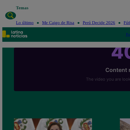
Temas
Lo último
Me Caigo de Risa
Perú Decide 2026
Fút
Po