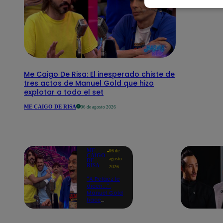
Me Caigo De Risa: El inesperado chiste de
tres actos de Manuel Gold que hizo
explotar a todo el set
ME CAIGO DE RISA
06 de agosto 2026
ME
06 de
CAIGO
agosto
DE
RISA
2026
"A Peláez le
dicen...":
Manuel Gold
hace
explotar de
risa a Julio
Díaz antes