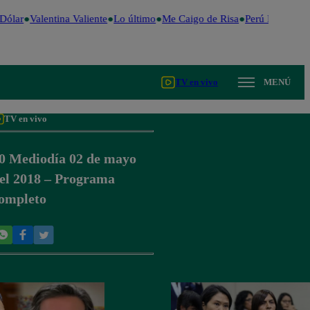
Dólar
Valentina Valiente
Lo último
Me Caigo de Risa
Perú Decide 20
TV en vivo
MENÚ
TV en vivo
0 Mediodía 02 de mayo
el 2018 – Programa
ompleto