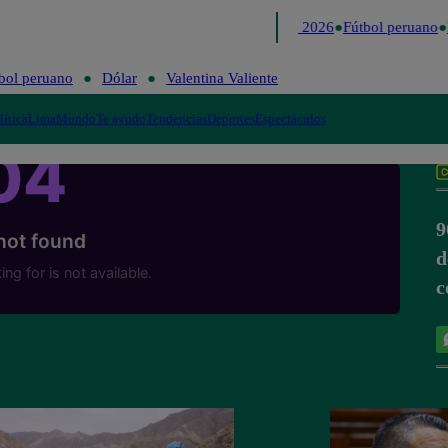
Lo último
Me Caigo de Risa
Perú Decide 2026
Fútbol peruano
bol peruano
Dólar
Valentina Valiente
lítica
Lima
Mundo
Te ayudo
Tendencias
Deportes
Espectáculos
9
d
c