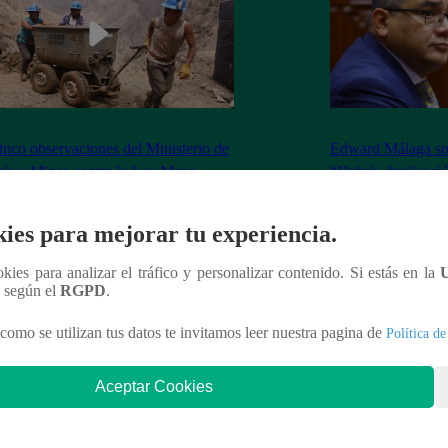
inco observaciones del Ministerio de
Edward Málaga so
ía y Minas contra la Ley Mape
“Habría duplicació
Premier o la Presi
ies para mejorar tu experiencia.
ookies para analizar el tráfico y personalizar contenido. Si estás en la
n según el
RGPD
.
nteresar
como se utilizan tus datos te invitamos leer nuestra pagina de
Política de
Aceptar Cookies