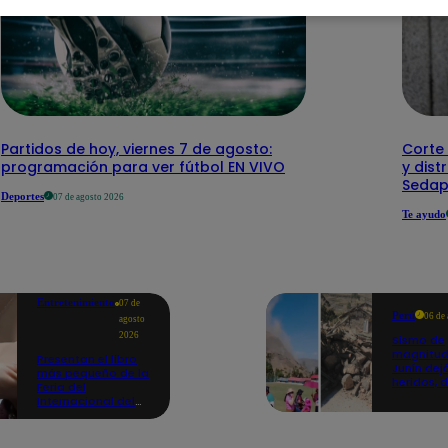
Partidos de hoy, viernes 7 de agosto:
Corte 
programación para ver fútbol EN VIVO
y dist
Sedap
Deportes
07 de agosto 2026
Te ayudo
Entretenimiento
07 de
Perú
06 de
agosto
2026
Sismo de
magnitud
Presentan el libro
Junín dej
más pequeño de la
heridos, 
Feria del
hogares 
Internacional del
propició
Libro de Lima: mide
desprend
casi la falange de
un dedo