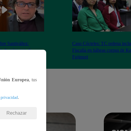
bre Santiváñez:
Caso Cócteles: TC ordena inclu
n de roles con el
Fiscalía en hábeas corpus de K
denta”
Fujimori
Unión Europea
, tus
.
 privacidad
Rechazar