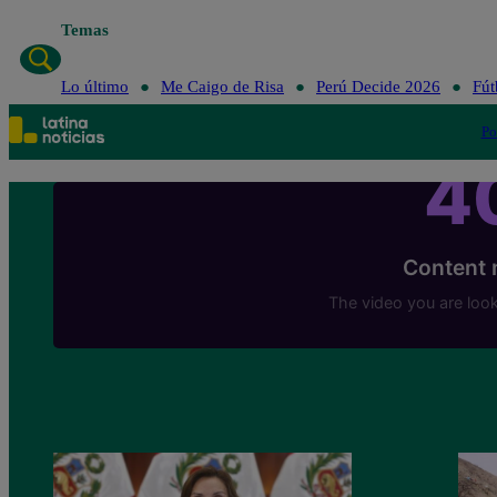
Temas
Lo último
Me Caigo de Risa
Perú Decide 2026
Fút
Po