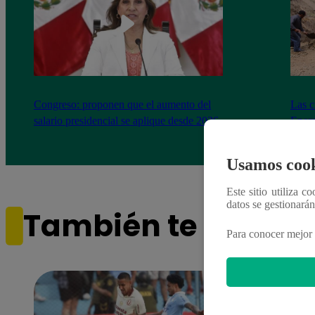
Congreso: proponen que el aumento del
Las c
salario presidencial se aplique desde 2026
Energ
Usamos cook
Este sitio utiliza c
datos se gestionará
También te puede i
Para conocer mejor 