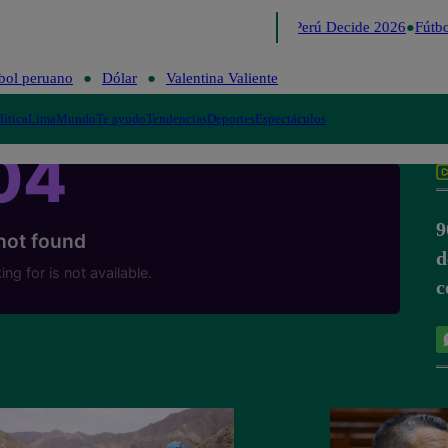
Lo último
Me Caigo de Risa
Perú Decide 2026
Fútbo
bol peruano
Dólar
Valentina Valiente
lítica
Lima
Mundo
Te ayudo
Tendencias
Deportes
Espectáculos
9
d
c