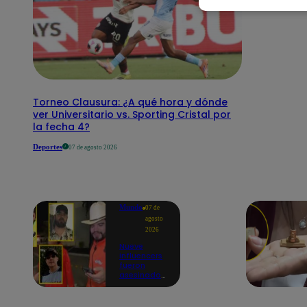
Torneo Clausura: ¿A qué hora y dónde
ver Universitario vs. Sporting Cristal por
la fecha 4?
Deportes
07 de agosto 2026
Mundo
07 de
agosto
2026
Nueve
influencers
fueron
asesinados
por la
guerra
interna en