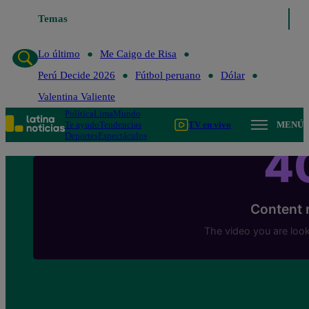
Temas
Lo último
Me Caigo de 
Lo último
Me Caigo de Risa
Perú Decide 2026
Fútbol peruano
Dólar
Valentina Valiente
Política
Lima
Mundo
Te ayudo
Tendencias
TV en vivo
MENÚ
Deportes
Espectáculos