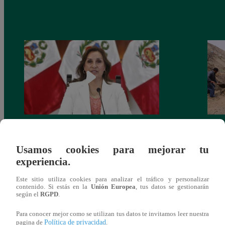
Congreso: proponen que el aumento del
Las c
salario presidencial se aplique desde 2026
Energ
Usamos cookies para mejorar tu
experiencia.
Este sitio utiliza cookies para analizar el tráfico y personalizar
contenido. Si estás en la
Unión Europea
, tus datos se gestionarán
según el
RGPD
.
También te puede
Para conocer mejor como se utilizan tus datos te invitamos leer nuestra
Política de privacidad
pagina de
.