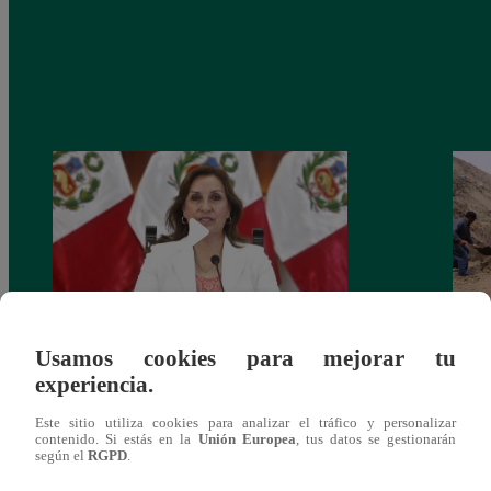
Usamos cookies para mejorar tu
Congreso: proponen que el aumento del
Las c
experiencia.
salario presidencial se aplique desde 2026
Energ
Este sitio utiliza cookies para analizar el tráfico y personalizar
contenido. Si estás en la
Unión Europea
, tus datos se gestionarán
según el
RGPD
.